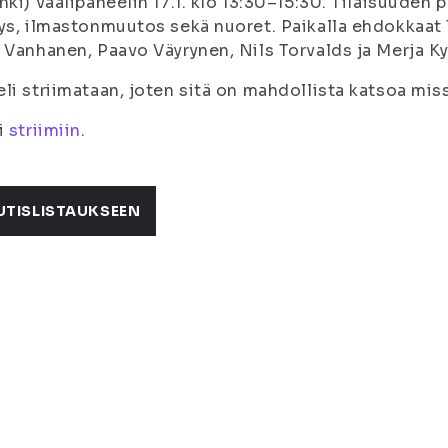
nki) vaalipaneelin 17.1. klo 13:30–15:30. Tilaisuud
ys, ilmastonmuutos sekä nuoret. Paikalla ehdokkaat 
 Vanhanen, Paavo Väyrynen, Nils Torvalds ja Merja Ky
li striimataan, joten sitä on mahdollista katsoa miss
i
striimiin
.
UTISLISTAUKSEEN