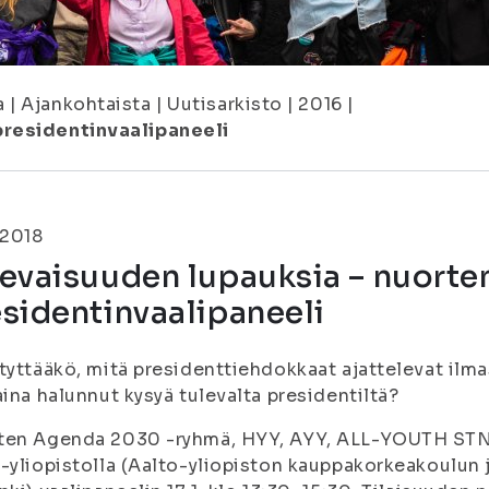
a
|
Ajankohtaista
|
Uutisarkisto
|
2016
|
presidentinvaalipaneeli
.2018
evaisuuden lupauksia – nuorte
sidentinvaalipaneeli
tyttääkö, mitä presidenttiehdokkaat ajattelevat ilm
aina halunnut kysyä tulevalta presidentiltä?
en Agenda 2030 -ryhmä, HYY, AYY, ALL-YOUTH STN -ha
-yliopistolla (Aalto-yliopiston kauppakorkeakoulun 