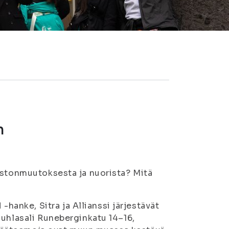
n
astonmuutoksesta ja nuorista? Mitä
nke, Sitra ja Allianssi järjestävät
juhlasali Runeberginkatu 14–16,