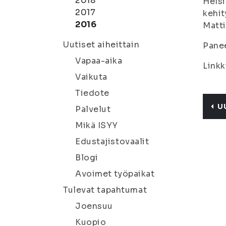
2018
Helsi
2017
kehit
2016
Matti
Uutiset aiheittain
Panee
Vapaa-aika
Linkk
Vaikuta
Tiedote
U
Palvelut
Mikä ISYY
Edustajistovaalit
Blogi
Avoimet työpaikat
Tulevat tapahtumat
Joensuu
Kuopio