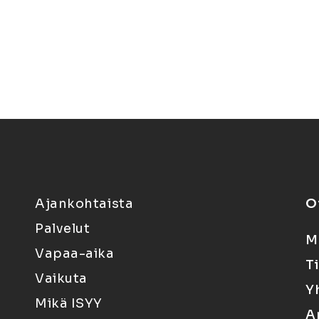
Ajankohtaista
O
Palvelut
M
Vapaa-aika
T
Vaikuta
Y
Mikä ISYY
A