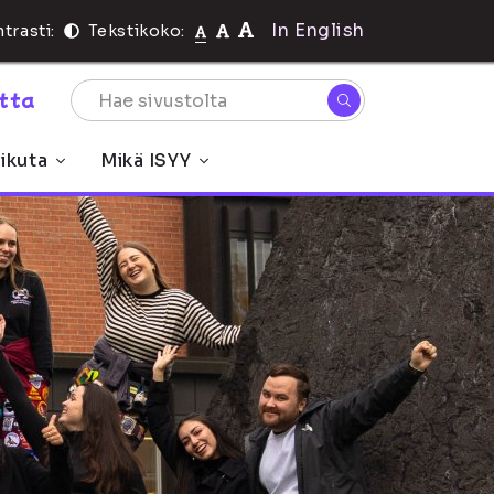
In English
trasti:
Tekstikoko:
rtta
ikuta
Mikä ISYY