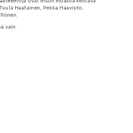
en pääteemoja ovat muun muassa kestävä
Tuula Haatainen, Pekka Haavisto,
llönen.
ä vain.