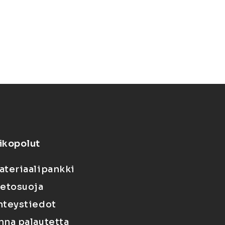
ikopolut
ateriaalipankki
ietosuoja
hteystiedot
nna palautetta