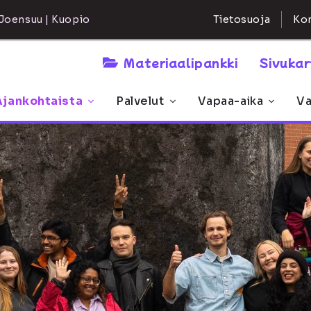
Kon
Joensuu | Kuopio
Tietosuoja
Materiaalipankki
Sivuka
Ajankohtaista
Palvelut
Vapaa-aika
Va