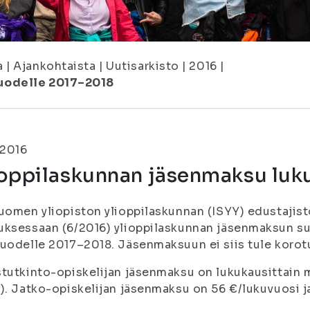
a
|
Ajankohtaista
|
Uutisarkisto
|
2016
|
uodelle 2017–2018
.2016
ioppilaskunnan jäsenmaksu luk
uomen yliopiston ylioppilaskunnan (ISYY) edustajist
ksessaan (6/2016) ylioppilaskunnan jäsenmaksun su
uodelle 2017–2018. Jäsenmaksuun ei siis tule koro
tutkinto-opiskelijan jäsenmaksu on lukukausittain m
). Jatko-opiskelijan jäsenmaksu on 56 €/lukuvuosi ja