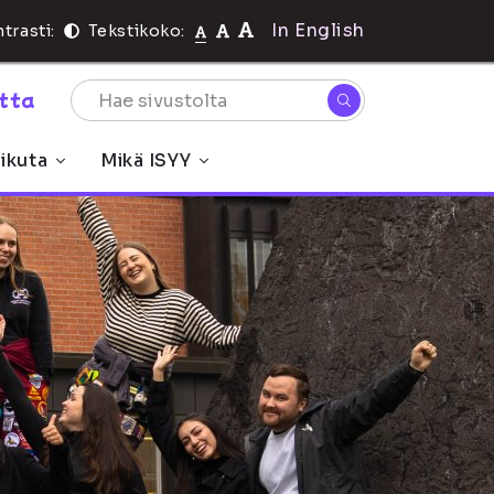
In English
trasti:
Tekstikoko:
rtta
ikuta
Mikä ISYY