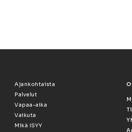
Ajankohtaista
O
Palvelut
M
Vapaa-aika
T
Vaikuta
Y
Mikä ISYY
A