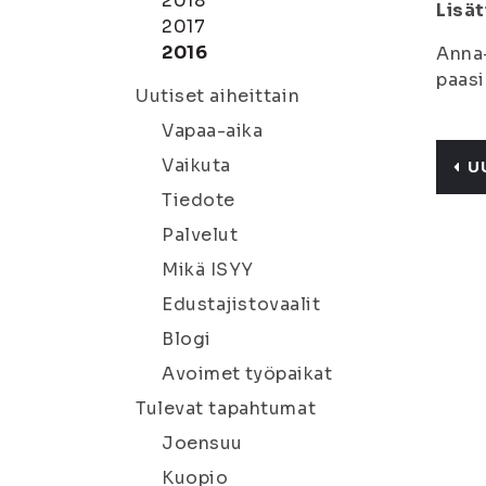
2018
Lisät
2017
2016
Anna-
paasi
Uutiset aiheittain
Vapaa-aika
Vaikuta
U
Tiedote
Palvelut
Mikä ISYY
Edustajistovaalit
Blogi
Avoimet työpaikat
Tulevat tapahtumat
Joensuu
Kuopio