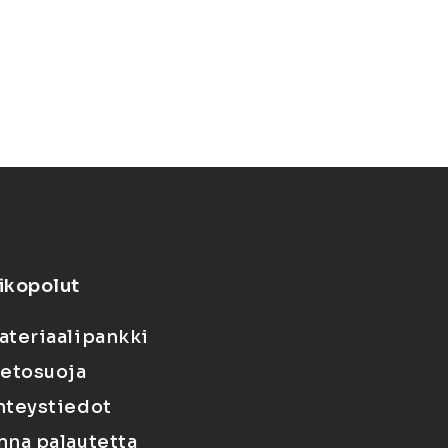
ikopolut
ateriaalipankki
ietosuoja
hteystiedot
nna palautetta