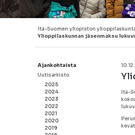
Itä-Suomen yliopiston ylioppilaskunt
Ylioppilaskunnan jäsenmaksu lukuv
Ajankohtaista
10.12
Yl
Uutisarkisto
2025
2024
Itä-S
2023
kokou
2022
lukuv
2021
Perus
2020
kevät
2019