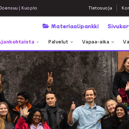
Kon
Joensuu | Kuopio
Tietosuoja
Materiaalipankki
Sivuka
Ajankohtaista
Palvelut
Vapaa-aika
Va