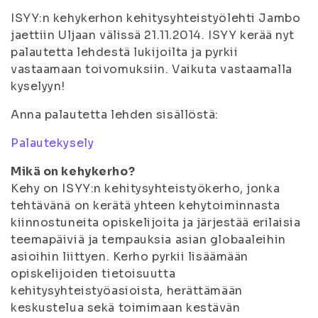
ISYY:n kehykerhon kehitysyhteistyölehti Jambo
jaettiin Uljaan välissä 21.11.2014. ISYY kerää nyt
palautetta lehdestä lukijoilta ja pyrkii
vastaamaan toivomuksiin. Vaikuta vastaamalla
kyselyyn!
Anna palautetta lehden sisällöstä:
Palautekysely
Mikä on kehykerho?
Kehy on ISYY:n kehitysyhteistyökerho, jonka
tehtävänä on kerätä yhteen kehytoiminnasta
kiinnostuneita opiskelijoita ja järjestää erilaisia
teemapäiviä ja tempauksia asian globaaleihin
asioihin liittyen. Kerho pyrkii lisäämään
opiskelijoiden tietoisuutta
kehitysyhteistyöasioista, herättämään
keskustelua sekä toimimaan kestävän