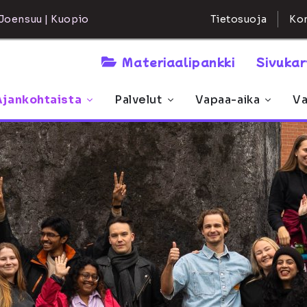
Kon
Joensuu | Kuopio
Tietosuoja
Materiaalipankki
Sivuka
Ajankohtaista
Palvelut
Vapaa-aika
Va