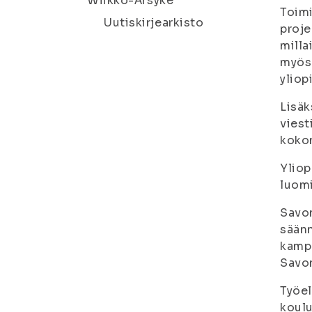
Wiikko-Ärsyke
Toimi
Uutiskirjearkisto
proje
milla
myös 
yliop
Lisäk
viest
kokon
Yliop
luomi
Savon
säänn
kampu
Savon
Työel
koulu