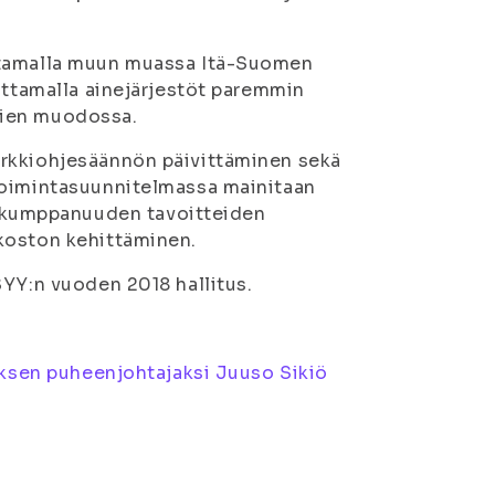
uttamalla muun muassa Itä-Suomen
ottamalla ainejärjestöt paremmin
mien muodossa.
erkkiohjesäännön päivittäminen sekä
toimintasuunnitelmassa mainitaan
kumppanuuden tavoitteiden
koston kehittäminen.
SYY:n vuoden 2018 hallitus.
tuksen puheenjohtajaksi Juuso Sikiö