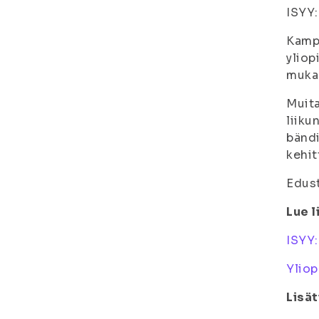
ISYY:
Kampu
yliop
muka
Muita
liiku
bänd
kehit
Edust
Lue l
ISYY:
Ylio
Lisät