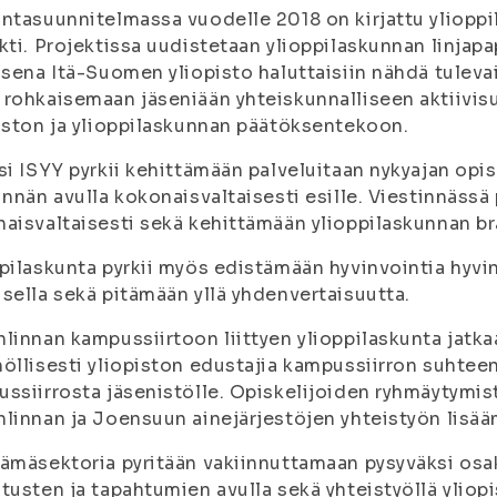
ntasuunnitelmassa vuodelle 2018 on kirjattu yliopp
kti. Projektissa uudistetaan ylioppilaskunnan linjapap
isena Itä-Suomen yliopisto haluttaisiin nähdä tuleva
rohkaisemaan jäseniään yhteiskunnalliseen aktiivis
iston ja ylioppilaskunnan päätöksentekoon.
si ISYY pyrkii kehittämään palveluitaan nykyajan opi
innän avulla kokonaisvaltaisesti esille. Viestinnässä
aisvaltaisesti sekä kehittämään ylioppilaskunnan brä
pilaskunta pyrkii myös edistämään hyvinvointia hyv
sella sekä pitämään yllä yhdenvertaisuutta.
linnan kampussiirtoon liittyen ylioppilaskunta jatk
öllisesti yliopiston edustajia kampussiirron suhtee
ssiirrosta jäsenistölle. Opiskelijoiden ryhmäytymi
linnan ja Joensuun ainejärjestöjen yhteistyön lisää
ämäsektoria pyritään vakiinnuttamaan pysyväksi os
tusten ja tapahtumien avulla sekä yhteistyöllä ylio