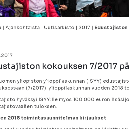
a
|
Ajankohtaista
|
Uutisarkisto
|
2017
|
Edustajiston
.2017
ustajiston kokouksen 7/2017 p
uomen yliopiston ylioppilaskunnan (ISYY) edustajist
ksessaan (7/2017) ylioppilaskunnan vuoden 2018 to
ajisto hyväksyi ISYY:lle myös 100 000 euron lisäsij
ajistovaalien tuloksen.
en 2018 toimintasuunnitelman kirjaukset