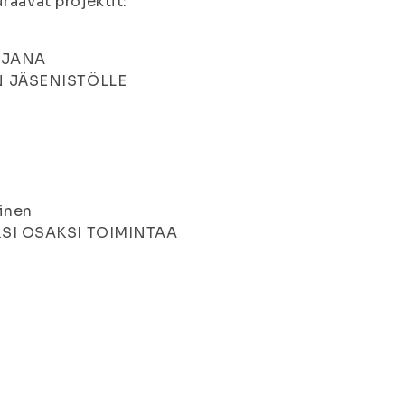
raavat projektit:
AJANA
 JÄSENISTÖLLE
minen
SI OSAKSI TOIMINTAA