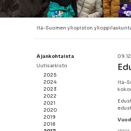
Itä-Suomen yliopiston ylioppilaskunt
Ajankohtaista
09.12
Ed
Uutisarkisto
2025
2024
Itä-S
2023
kokou
2022
Edust
2021
edust
2020
2019
Vuod
2018