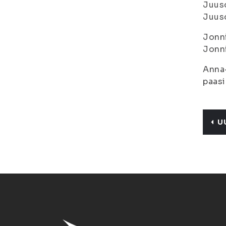
Juuso
Juus
Jonni
Jonni
Anna-
paasi
U