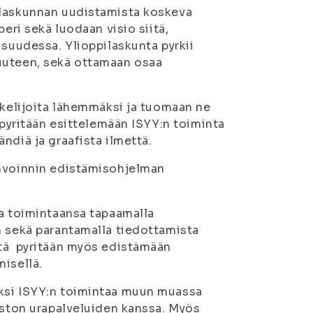
ilaskunnan uudistamista koskeva
eri sekä luodaan visio siitä,
isuudessa. Ylioppilaskunta pyrkii
uuteen, sekä ottamaan osaa
skelijoita lähemmäksi ja tuomaan ne
 pyritään esittelemään ISYY:n toiminta
ndiä ja graafista ilmettä.
invoinnin edistämisohjelman
aa toimintaansa tapaamalla
n sekä parantamalla tiedottamista
stä pyritään myös edistämään
misellä.
aksi ISYY:n toimintaa muun muassa
piston urapalveluiden kanssa. Myös