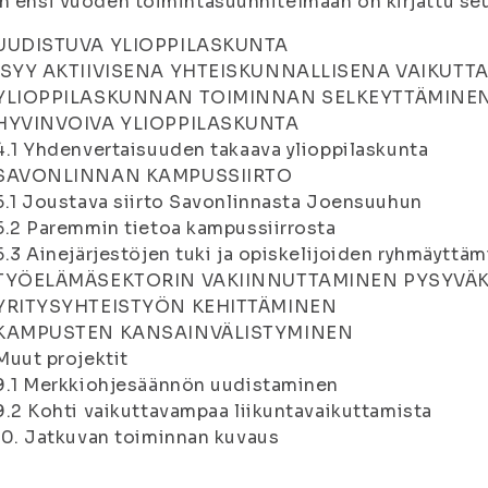
n ensi vuoden toimintasuunnitelmaan on kirjattu seu
UUDISTUVA YLIOPPILASKUNTA
ISYY AKTIIVISENA YHTEISKUNNALLISENA VAIKUTT
YLIOPPILASKUNNAN TOIMINNAN SELKEYTTÄMINEN
HYVINVOIVA YLIOPPILASKUNTA
4.1 Yhdenvertaisuuden takaava ylioppilaskunta
SAVONLINNAN KAMPUSSIIRTO
5.1 Joustava siirto Savonlinnasta Joensuuhun
5.2 Paremmin tietoa kampussiirrosta
5.3 Ainejärjestöjen tuki ja opiskelijoiden ryhmäyttä
TYÖELÄMÄSEKTORIN VAKIINNUTTAMINEN PYSYVÄK
YRITYSYHTEISTYÖN KEHITTÄMINEN
KAMPUSTEN KANSAINVÄLISTYMINEN
Muut projektit
9.1 Merkkiohjesäännön uudistaminen
9.2 Kohti vaikuttavampaa liikuntavaikuttamista
10. Jatkuvan toiminnan kuvaus