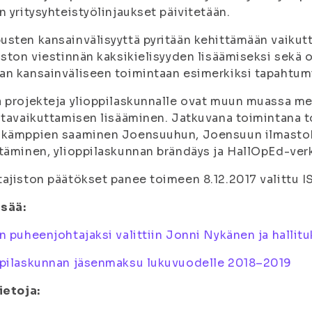
n yritysyhteistyölinjaukset päivitetään.
sten kansainvälisyyttä pyritään kehittämään vaik
iston viestinnän kaksikielisyyden lisäämiseksi sekä 
an kansainväliseen toimintaan esimerkiksi tapahtu
 projekteja ylioppilaskunnalle ovat muun muassa m
ntavaikuttamisen lisääminen. Jatkuvana toimintana 
ikämppien saaminen Joensuuhun, Joensuun ilmasto
täminen, ylioppilaskunnan brändäys ja HallOpEd-ver
ajiston päätökset panee toimeen 8.12.2017 valittu I
isää:
n puheenjohtajaksi valittiin Jonni Nykänen ja halli
ppilaskunnan jäsenmaksu lukuvuodelle 2018–2019
ietoja: