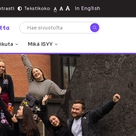
In English
trasti:
Tekstikoko:
rtta
ikuta
Mikä ISYY