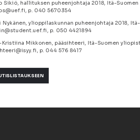
 Sikiö, hallituksen puheenjohtaja 2018, Itä-Suomen 
os@uef.fi, p. 040 5670354
 Nykänen, ylioppilaskunnan puheenjohtaja 2018, Itä
n@student.uef.fi, p. 050 4421894
Kristiina Mikkonen, pääsihteeri, Itä-Suomen yliopist
hteeri@isyy.fi, p. 044 576 8417
UTISLISTAUKSEEN