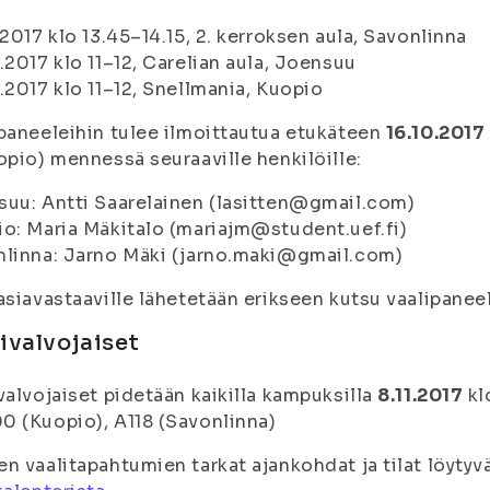
.2017 klo 13.45–14.15, 2. kerroksen aula, Savonlinna
.2017 klo 11–12, Carelian aula, Joensuu
.2017 klo 11–12, Snellmania, Kuopio
paneeleihin tulee ilmoittautua etukäteen
16.10.2017
opio) mennessä seuraaville henkilöille:
uu: Antti Saarelainen (lasitten@gmail.com)
o: Maria Mäkitalo (mariajm@student.uef.fi)
nlinna: Jarno Mäki (jarno.maki@gmail.com)
asiavastaaville lähetetään erikseen kutsu vaalipaneel
ivalvojaiset
valvojaiset pidetään kaikilla kampuksilla
8.11.2017
kl
 (Kuopio), A118 (Savonlinna)
n vaalitapahtumien tarkat ajankohdat ja tilat löytyv