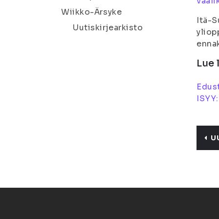
vaali
Wiikko-Ärsyke
Itä-S
Uutiskirjearkisto
yliop
ennak
Lue 
Edust
ISYY:
U