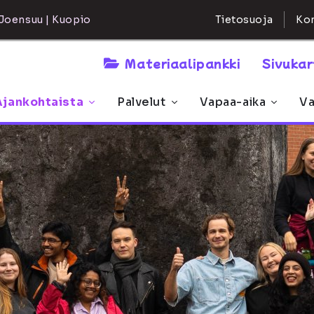
Kon
Joensuu | Kuopio
Tietosuoja
Materiaalipankki
Sivuka
Ajankohtaista
Palvelut
Vapaa-aika
Va