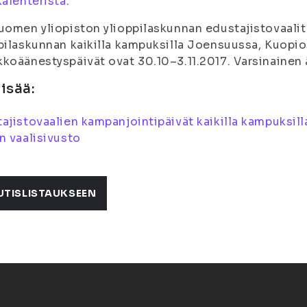
kalenterista
.
uomen yliopiston ylioppilaskunnan edustajistovaalit 
pilaskunnan kaikilla kampuksilla Joensuussa, Kuopio
koäänestyspäivät ovat 30.10–3.11.2017. Varsinainen 
lisää:
ajistovaalien kampanjointipäivät kaikilla kampuksill
n vaalisivusto
UTISLISTAUKSEEN