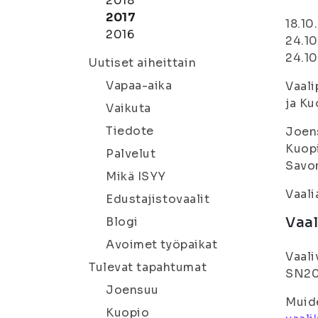
2018
2017
18.10
2016
24.10
24.10
Uutiset aiheittain
Vapaa-aika
Vaali
ja Ku
Vaikuta
Tiedote
Joens
Kuopi
Palvelut
Savo
Mikä ISYY
Vaali
Edustajistovaalit
Vaal
Blogi
Avoimet työpaikat
Vaali
Tulevat tapahtumat
SN200
Joensuu
Muide
Kuopio