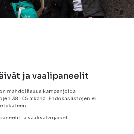
ivät ja vaalipaneelit
a on mahdollisuus kampanjoida
ojen 38–45 aikana. Ehdokaslistojen ei
 etukäteen.
aneelit ja vaalivalvojaiset.