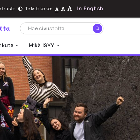
In English
trasti:
Tekstikoko:
rtta
ikuta
Mikä ISYY