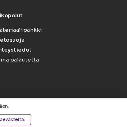
ikopolut
ateriaalipankki
ietosuoja
hteystiedot
nna palautetta
äen.
 PL 1627, 70211 Kuopio
taevästeitä.