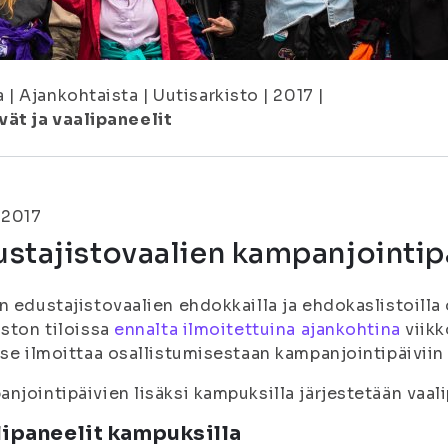
a
|
Ajankohtaista
|
Uutisarkisto
|
2017
|
ät ja vaalipaneelit
.2017
stajistovaalien kampanjointipä
n edustajistovaalien ehdokkailla ja ehdokaslistoill
iston tiloissa
ennalta ilmoitettuina ajankohtina
viikk
tse ilmoittaa osallistumisestaan kampanjointipäiviin
njointipäivien lisäksi kampuksilla järjestetään vaalip
lipaneelit kampuksilla