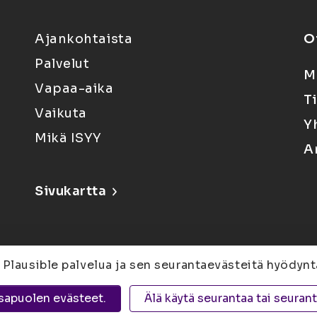
Ajankohtaista
O
Palvelut
M
Vapaa-aika
T
Vaikuta
Y
Mikä ISYY
A
Sivukartta
 Plausible palvelua ja sen seurantaevästeitä hyödynt
6, 80100 Joensuu |
Kuopio
Yliopistonranta 15,
sapuolen evästeet.
Älä käytä seurantaa tai seuran