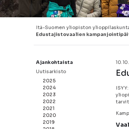
Itä-Suomen yliopiston ylioppilaskunt
Edustajistovaalien kampanjointipäiv
Ajankohtaista
10.10
Edu
Uutisarkisto
2025
2024
ISYY:
2023
yliop
2022
tarvi
2021
Kampa
2020
2019
Vaa