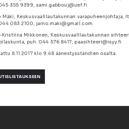
045 355 9399, sami.gabbouj@uef.fi
 Mäki, Keskusvaalilautakunnan varapuheenjohtaja, I
 044 083 2100, jarno.maki@gmail.com
Kristiina Mikkonen, Keskusvaalilautakunnan sihteer
pilaskunta, puh. 044 576 8417, paasihteeri@isyy.fi
ttu 8.11.2017 klo 9.48 äänestysständien osalta.
UTISLISTAUKSEEN