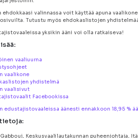
ajärjestöihin.
ehdokkaasi valinnassa voit käyttää apuna vaalikonet
osivuilta. Tutustu myös ehdokaslistojen yhdistelmään
ajistovaaleissa yksikin ääni voi olla ratkaiseva!
lisää:
inen vaaliuurna
stysohjeet
n vaalikone
aslistojen yhdistelmä
n vaalisivut
ajistovaalit Facebookissa
n edustajistovaaleissa äänesti ennakkoon 18,95 % ä
tietoja:
Gabbouj, Keskusvaalilautakunnan puheenjohtaja, Itä