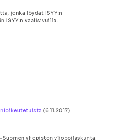
ta, jonka löydät ISYY:n
 ISYY:n vaalisivuilla.
änioikeutetuista
(
6.11.2017
)
-Suomen yliopiston ylioppilaskunta,