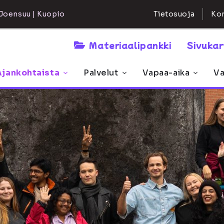
Kon
Joensuu | Kuopio
Tietosuoja
Materiaalipankki
Sivuka
Ajankohtaista
Palvelut
Vapaa-aika
Va