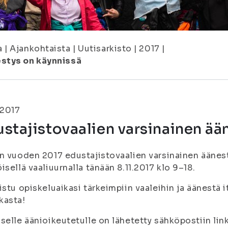
a
|
Ajankohtaista
|
Uutisarkisto
|
2017
|
estys on käynnissä
.2017
stajistovaalien varsinainen ää
n vuoden 2017 edustajistovaalien varsinainen äänes
isellä vaaliuurnalla tänään 8.11.2017 klo 9–18.
istu opiskeluaikasi tärkeimpiin vaaleihin ja äänestä 
kasta!
selle äänioikeutetulle on lähetetty sähköpostiin lin