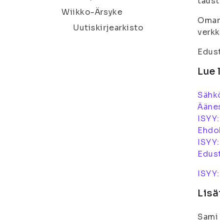
taust
Wiikko-Ärsyke
Oman 
Uutiskirjearkisto
verkk
Edust
Lue 
Sähkö
Ääne
ISYY:
Ehdok
ISYY:
Edust
ISYY:
Lisä
Sami 