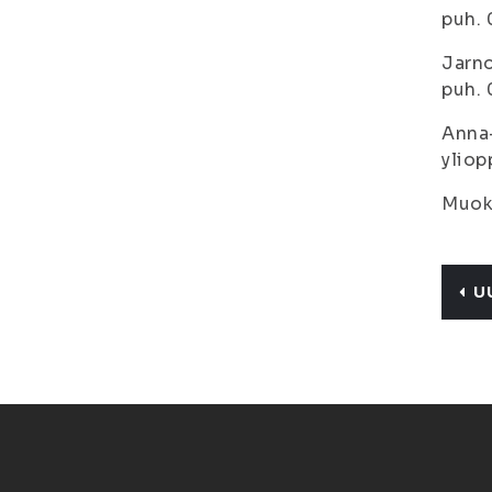
puh. 
Jarno
puh.
Anna-
yliop
Muoka
U