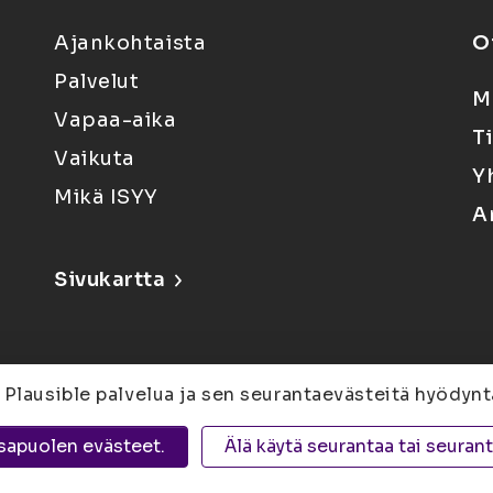
Ajankohtaista
O
Palvelut
M
Vapaa-aika
T
Vaikuta
Y
Mikä ISYY
A
Sivukartta
 Plausible palvelua ja sen seurantaevästeitä hyödynt
6, 80100 Joensuu |
Kuopio
Yliopistonranta 15,
sapuolen evästeet.
Älä käytä seurantaa tai seuran