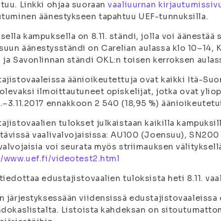
tuu. Linkki ohjaa suoraan
vaaliuurnan kirjautumissiv
utuminen äänestykseen tapahtuu UEF-tunnuksilla.
sella kampuksella on 8.11. ständi, jolla voi äänestää
uun äänestysständi on Carelian aulassa klo 10–14, 
 ja Savonlinnan ständi OKL:n toisen kerroksen aulas
ajistovaaleissa äänioikeutettuja ovat kaikki Itä-S
olevaksi ilmoittautuneet opiskelijat, jotka ovat ylio
.–3.11.2017 ennakkoon 2 540 (18,95 %) äänioikeutetu
ajistovaalien tulokset julkaistaan kaikilla kampuksil
tävissä vaalivalvojaisissa: AU100 (Joensuu), SN200 
valvojaisia voi seurata myös striimauksen välityksell
//www.uef.fi/videotest2.html
tiedottaa edustajistovaalien tuloksista heti 8.11. vaa
n järjestyksessään viidensissä edustajistovaaleissa
hdokaslistalta. Listoista kahdeksan on sitoutumattomi