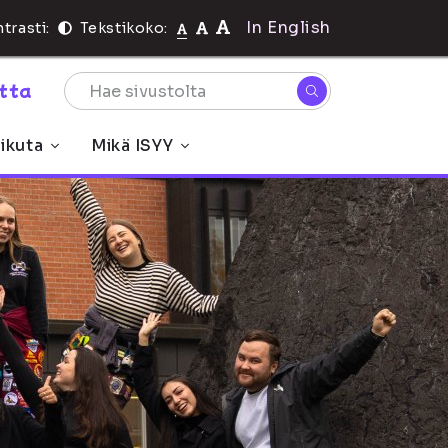
In English
trasti:
Tekstikoko:
rtta
ikuta
Mikä ISYY