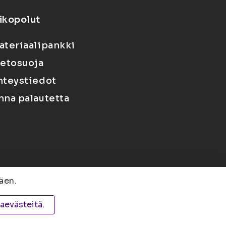
ikopolut
ateriaalipankki
ietosuoja
hteystiedot
nna palautetta
äen.
 PL 1627, 70211 Kuopio
taevästeitä.