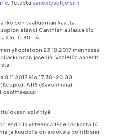
ulle
. Tutustu
äänestysohjeisiin
.
 sähköisen vaaliuurnan kautta.
Kuopion ständi Canthian aulassa klo
sa klo 10.30–14.
uomen yliopistoon 23.10.2017 mennessä
ppilaskunnan jäseniä. Vaaleilla äänesti
ista.
la 8.11.2017 klo 17.30–20.00
(Kuopio), A118 (Savonlinna).
ä osoitteessa:
lituloksen selvittyä.
 on ehdolla yhteensä 181 ehdokasta 14
a ja kuudella on sidoksia poliittisiin