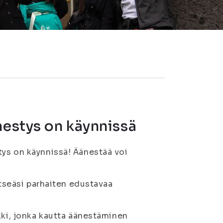
nestys on käynnissä
tys on käynnissä! Äänestää voi
itseäsi parhaiten edustavaa
kki, jonka kautta äänestäminen