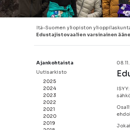
Itä-Suomen yliopiston ylioppilaskunt
Edustajistovaalien varsinainen ään
Ajankohtaista
08.11
Edu
Uutisarkisto
2025
2024
ISYY:
2023
sähkö
2022
Osall
2021
ehdo
2020
2019
Jokai