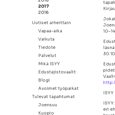
2018
tapah
2017
Kirja
2016
Jokai
Uutiset aiheittain
Joens
Vapaa-aika
10–14
Vaikuta
Edust
Tiedote
läsnä
30.10
Palvelut
Mikä ISYY
Edust
pidet
Edustajistovaalit
Vaali
Blogi
http:
Avoimet työpaikat
ISYY 
Tulevat tapahtumat
ISYY:
Joensuu
eri e
Kuopio