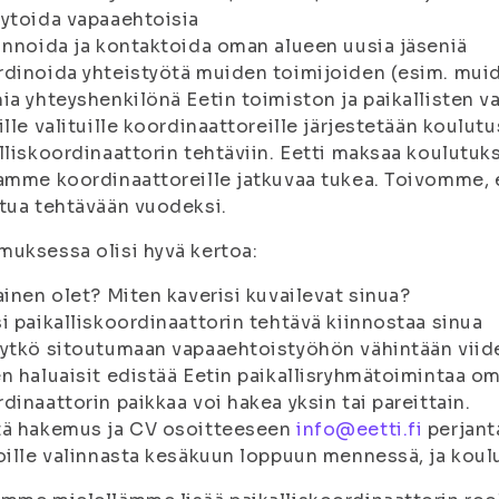
ytoida vapaaehtoisia
innoida ja kontaktoida oman alueen uusia jäseniä
dinoida yhteistyötä muiden toimijoiden (esim. muide
ia yhteyshenkilönä Eetin toimiston ja paikallisten v
ille valituille koordinaattoreille järjestetään koulu
lliskoordinaattorin tehtäviin. Eetti maksaa koulutuk
amme koordinaattoreille jatkuvaa tukea. Toivomme, e
tua tehtävään vuodeksi.
uksessa olisi hyvä kertoa:
ainen olet? Miten kaverisi kuvailevat sinua?
i paikalliskoordinaattorin tehtävä kiinnostaa sinua
ytkö sitoutumaan vapaaehtoistyöhön vähintään viid
n haluaisit edistää Eetin paikallisryhmätoimintaa om
dinaattorin paikkaa voi hakea yksin tai pareittain.
tä hakemus ja CV osoitteeseen
info@eetti.fi
perjant
oille valinnasta kesäkuun loppuun mennessä, ja koul