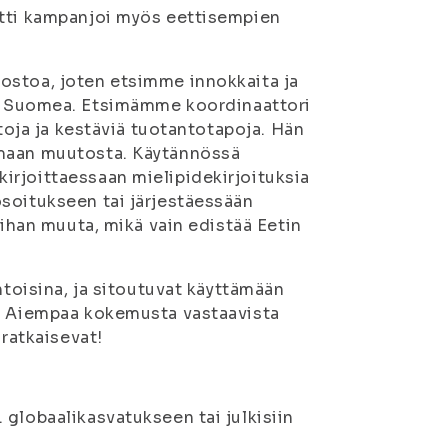
etti kampanjoi myös eettisempien
ostoa, joten etsimme innokkaita ja
 Suomea. Etsimämme koordinaattori
ntoja ja kestäviä tuotantotapoja. Hän
imaan muutosta. Käytännössä
irjoittaessaan mielipidekirjoituksia
soitukseen tai järjestäessään
 ihan muuta, mikä vain edistää Eetin
htoisina, ja sitoutuvat käyttämään
n. Aiempaa kokemusta vastaavista
 ratkaisevat!
globaalikasvatukseen tai julkisiin