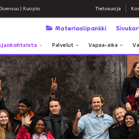
Kon
Joensuu | Kuopio
Tietosuoja
Materiaalipankki
Sivuka
Ajankohtaista
Palvelut
Vapaa-aika
Va