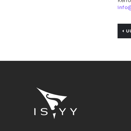
Kerro
info@
U