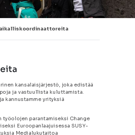
aikalliskoordinaattoreita
eita
rinen kansalaisjärjestö, joka edistää
ja ja vastuullista kuluttamista.
ja kannustamme yrityksiä
n työolojen parantamiseksi Change
iseksi Euroopanlaajuisessa SUSY-
tuksia Medialukutaitoa