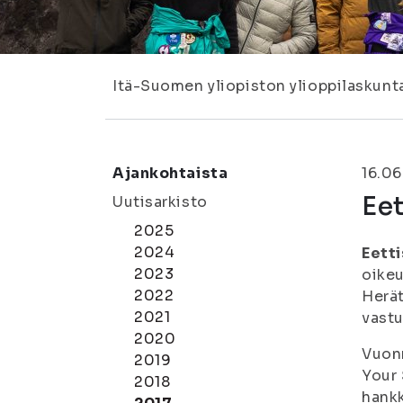
Itä-Suomen yliopiston ylioppilaskunt
Ajankohtaista
16.06
Eet
Uutisarkisto
2025
2024
Eett
2023
oikeu
2022
Herät
2021
vastu
2020
Vuon
2019
Your 
2018
hankk