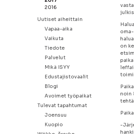
2017
vasta
2016
julki
Uutiset aiheittain
Halua
Vapaa-aika
oma-a
Vaikuta
halua
on ke
Tiedote
etsim
Palvelut
paika
Mikä ISYY
leffa
toimi
Edustajistovaalit
Blogi
Paika
noin 
Avoimet työpaikat
tehtä
Tulevat tapahtumat
Paika
Joensuu
Kuopio
-Järj
hanki