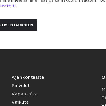
mme mielellämme lisää paikalliskoordinaattorin rool
eetti.fi
.
UTISLISTAUKSEEN
Ajankohtaista
O
Palvelut
M
Vapaa-aika
T
Vaikuta