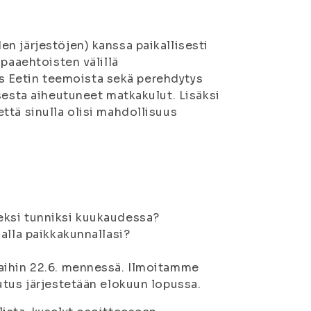
n järjestöjen) kanssa paikallisesti
apaaehtoisten välillä
tus Eetin teemoista sekä perehdytys
sesta aiheutuneet matkakulut. Lisäksi
ttä sinulla olisi mahdollisuus
eksi tunniksi kuukaudessa?
alla paikkakunnallasi?
aihin 22.6. mennessä. Ilmoitamme
utus järjestetään elokuun lopussa.