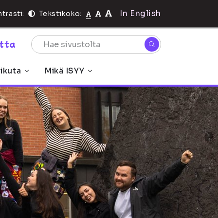
In English
trasti:
Tekstikoko:
rtta
ikuta
Mikä ISYY