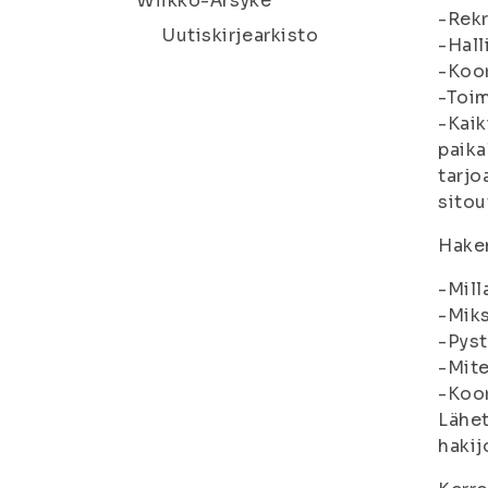
Wiikko-Ärsyke
-Rekr
Uutiskirjearkisto
-Hall
-Koor
-Toim
-Kaik
paika
tarjo
sitou
Hakem
-Mill
-Miks
-Pyst
-Mite
-Koor
Lähe
hakij