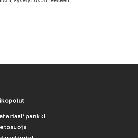
ista, kyselyt osoitteeseen
ikopolut
ateriaalipankki
ietosuoja