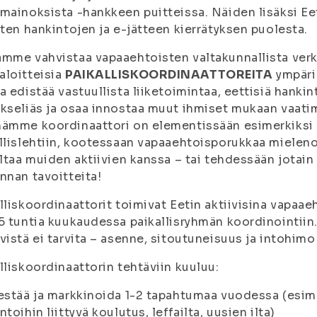
mainoksista -hankkeen puitteissa. Näiden lisäksi E
sten hankintojen ja e-jätteen kierrätyksen puolesta.
mme vahvistaa vapaaehtoisten valtakunnallista verk
loitteisia
PAIKALLISKOORDINAATTOREITA
ympäri
a edistää vastuullista liiketoimintaa, eettisiä hanki
kseliäs ja osaa innostaa muut ihmiset mukaan vaat
ämme koordinaattori on elementissään esimerkiksi k
llislehtiin, kootessaan vapaaehtoisporukkaa mieleno
iltaa muiden aktiivien kanssa – tai tehdessään jotain
nnan tavoitteita!
lliskoordinaattorit toimivat Eetin aktiivisina vapaae
5 tuntia kuukaudessa paikallisryhmän koordinointii
vistä ei tarvita – asenne, sitoutuneisuus ja intohimo
lliskoordinaattorin tehtäviin kuuluu:
estää ja markkinoida 1-2 tapahtumaa vuodessa (esim. 
ntoihin liittyvä koulutus, leffailta, uusien ilta)