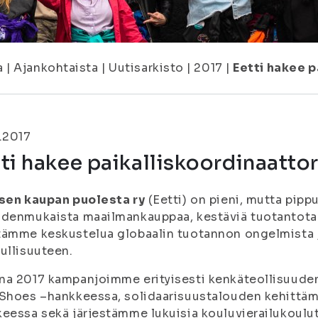
a
|
Ajankohtaista
|
Uutisarkisto
|
2017
|
Eetti hakee p
.2017
ti hakee paikalliskoordinaattor
isen kaupan puolesta ry
(Eetti) on pieni, mutta pippu
denmukaista maailmankauppaa, kestäviä tuotantotapo
ämme keskustelua globaalin tuotannon ongelmista 
ullisuuteen.
na 2017 kampanjoimme erityisesti kenkäteollisuude
Shoes –hankkeessa, solidaarisuustalouden kehittäm
eessa sekä järjestämme lukuisia kouluvierailukoulu