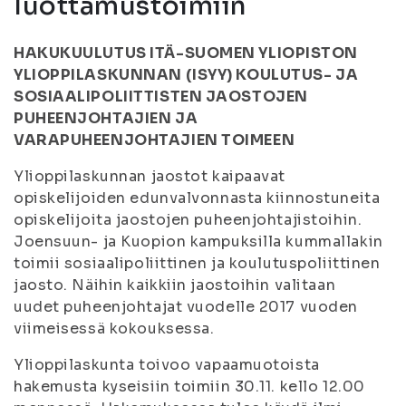
luottamustoimiin
HAKUKUULUTUS ITÄ-SUOMEN YLIOPISTON
YLIOPPILASKUNNAN (ISYY) KOULUTUS- JA
SOSIAALIPOLIITTISTEN JAOSTOJEN
PUHEENJOHTAJIEN JA
VARAPUHEENJOHTAJIEN TOIMEEN
Ylioppilaskunnan jaostot kaipaavat
opiskelijoiden edunvalvonnasta kiinnostuneita
opiskelijoita jaostojen puheenjohtajistoihin.
Joensuun- ja Kuopion kampuksilla kummallakin
toimii sosiaalipoliittinen ja koulutuspoliittinen
jaosto. Näihin kaikkiin jaostoihin valitaan
uudet puheenjohtajat vuodelle 2017 vuoden
viimeisessä kokouksessa.
Ylioppilaskunta toivoo vapaamuotoista
hakemusta kyseisiin toimiin 30.11. kello 12.00