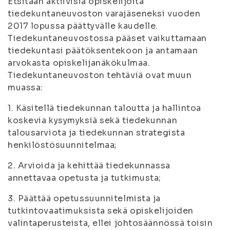
Etsitään aktiivisia opiskelijoita
tiedekuntaneuvoston varajäseneksi vuoden
2017 lopussa päättyvälle kaudelle.
Tiedekuntaneuvostossa pääset vaikuttamaan
tiedekuntasi päätöksentekoon ja antamaan
arvokasta opiskelijanäkökulmaa.
Tiedekuntaneuvoston tehtäviä ovat muun
muassa:
1. Käsitellä tiedekunnan taloutta ja hallintoa
koskevia kysymyksiä sekä tiedekunnan
talousarviota ja tiedekunnan strategista
henkilöstösuunnitelmaa;
2. Arvioida ja kehittää tiedekunnassa
annettavaa opetusta ja tutkimusta;
3. Päättää opetussuunnitelmista ja
tutkintovaatimuksista sekä opiskelijoiden
valintaperusteista, ellei johtosäännössä toisin