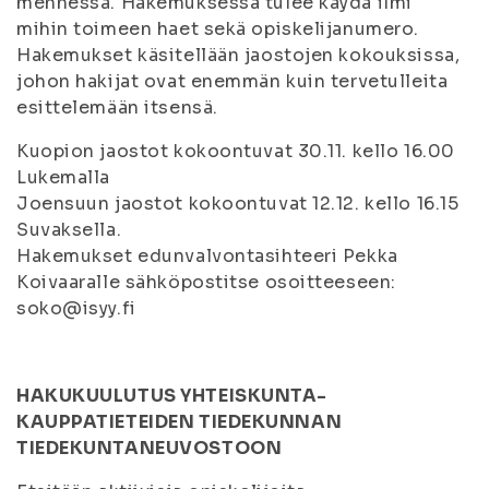
mennessä. Hakemuksessa tulee käydä ilmi
mihin toimeen haet sekä opiskelijanumero.
Hakemukset käsitellään jaostojen kokouksissa,
johon hakijat ovat enemmän kuin tervetulleita
esittelemään itsensä.
Kuopion jaostot kokoontuvat 30.11. kello 16.00
Lukemalla
Joensuun jaostot kokoontuvat 12.12. kello 16.15
Suvaksella.
Hakemukset edunvalvontasihteeri Pekka
Koivaaralle sähköpostitse osoitteeseen:
soko@isyy.fi
HAKUKUULUTUS YHTEISKUNTA-
KAUPPATIETEIDEN TIEDEKUNNAN
TIEDEKUNTANEUVOSTOON