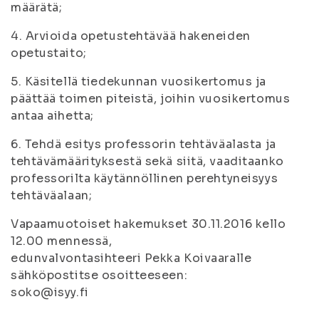
määrätä;
4. Arvioida opetustehtävää hakeneiden
opetustaito;
5. Käsitellä tiedekunnan vuosikertomus ja
päättää toimen piteistä, joihin vuosikertomus
antaa aihetta;
6. Tehdä esitys professorin tehtäväalasta ja
tehtävämäärityksestä sekä siitä, vaaditaanko
professorilta käytännöllinen perehtyneisyys
tehtäväalaan;
Vapaamuotoiset hakemukset 30.11.2016 kello
12.00 mennessä,
edunvalvontasihteeri Pekka Koivaaralle
sähköpostitse osoitteeseen:
soko@isyy.fi