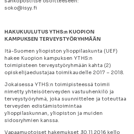
sähköpostitse osoitteeseen:
soko@isyy.fi
HAKUKUULUTUS YTHS:n KUOPION
KAMPUKSEN TERVEYSTYÖRYHMÄÄN
Itä-Suomen yliopiston ylioppilaskunta (UEF)
hakee Kuopion kampuksen YTHS:n
toimipisteen terveystyöryhmään kahta (2)
opiskelijaedustajaa toimikaudelle 2017 – 2018.
Jokaisessa YTHS:n toimipisteessä toimii
nimetty yhteisöterveyden vastuuhenkilö ja
terveystyöryhmä, joka suunnittelee ja toteuttaa
terveyden edistämistoimintaa
ylioppilaskunnan, yliopiston ja muiden
sidosryhmien kanssa.
Vapaamuotoiset hakemukset 30.11.2016 kello