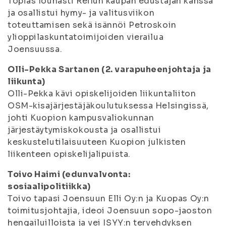
Topias lounasti Reilun kaupan edustajan kanssa
ja osallistui hymy- ja valitusviikon
toteuttamisen sekä isännöi Petroskoin
ylioppilaskuntatoimijoiden vierailua
Joensuussa.
Olli-Pekka Sartanen (2. varapuheenjohtaja ja
liikunta)
Olli-Pekka kävi opiskelijoiden liikuntaliiton
OSM-kisajärjestäjäkoulutuksessa Helsingissä,
johti Kuopion kampusvaliokunnan
järjestäytymiskokousta ja osallistui
keskustelutilaisuuteen Kuopion julkisten
liikenteen opiskelijalipuista.
Toivo Haimi (edunvalvonta:
sosiaalipolitiikka)
Toivo tapasi Joensuun Elli Oy:n ja Kuopas Oy:n
toimitusjohtajia, ideoi Joensuun sopo-jaoston
hengailuilloista ja vei ISYY:n tervehdyksen