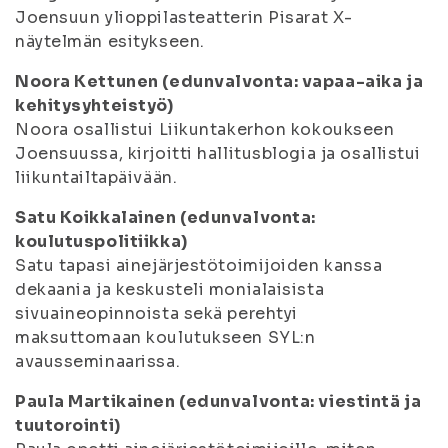
Joensuun ylioppilasteatterin Pisarat X-
näytelmän esitykseen.
Noora Kettunen (edunvalvonta: vapaa-aika ja
kehitysyhteistyö)
Noora osallistui Liikuntakerhon kokoukseen
Joensuussa, kirjoitti hallitusblogia ja osallistui
liikuntailtapäivään.
Satu Koikkalainen (edunvalvonta:
koulutuspolitiikka)
Satu tapasi ainejärjestötoimijoiden kanssa
dekaania ja keskusteli monialaisista
sivuaineopinnoista sekä perehtyi
maksuttomaan koulutukseen SYL:n
avausseminaarissa.
Paula Martikainen (edunvalvonta: viestintä ja
tuutorointi)