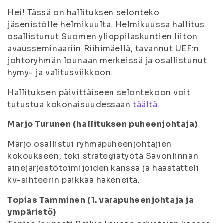
Hei! Tässä on hallituksen selonteko
jäsenistölle helmikuulta. Helmikuussa hallitus
osallistunut Suomen ylioppilaskuntien liiton
avausseminaariin Riihimäellä, tavannut UEF:n
johtoryhmän lounaan merkeissä ja osallistunut
hymy- ja valitusviikkoon.
Hallituksen päivittäiseen selontekoon voit
tutustua kokonaisuudessaan
täältä.
Marjo Turunen (hallituksen puheenjohtaja)
Marjo osallistui ryhmäpuheenjohtajien
kokoukseen, teki strategiatyötä Savonlinnan
ainejärjestötoimijoiden kanssa ja haastatteli
kv-sihteerin paikkaa hakeneita.
Topias Tamminen (1. varapuheenjohtaja ja
ympäristö)