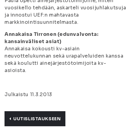
Paula opetti ainejärjestötoimijoille, miten
vuosikello tehdään, askarteli vuosijuhlakutsuja
ja innostui UEF:n mahtavasta
markkinointisuunnitelmasta.
Annakaisa Tirronen (edunvalvonta:
kansainväliset asiat)
Annakaisa kokousti kv-asiain
neuvottelukunnan sekä urapalveluiden kanssa
sekä koulutti ainejärjestötoimijoita kv-
asioista.
Julkaistu 11.3.2013
UUTISLISTAUKSEEN