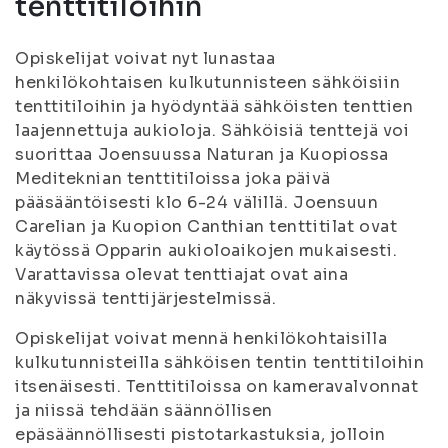
tenttitiloihin
Opiskelijat voivat nyt lunastaa
henkilökohtaisen kulkutunnisteen sähköisiin
tenttitiloihin ja hyödyntää sähköisten tenttien
laajennettuja aukioloja. Sähköisiä tenttejä voi
suorittaa Joensuussa Naturan ja Kuopiossa
Mediteknian tenttitiloissa joka päivä
pääsääntöisesti klo 6-24 välillä. Joensuun
Carelian ja Kuopion Canthian tenttitilat ovat
käytössä Opparin aukioloaikojen mukaisesti.
Varattavissa olevat tenttiajat ovat aina
näkyvissä tenttijärjestelmissä.
Opiskelijat voivat mennä henkilökohtaisilla
kulkutunnisteilla sähköisen tentin tenttitiloihin
itsenäisesti. Tenttitiloissa on kameravalvonnat
ja niissä tehdään säännöllisen
epäsäännöllisesti pistotarkastuksia, jolloin