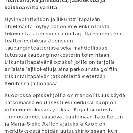
Teatteria, kirjallisuutta, jääkiekkoa ja
kaikkea siltä väliltä
Hyvinvointiviikon ja liikuntailtapäivän
ohjelmasta löytyy paljon mielenkiintoista
tekemistä. Joensuussa on tarjolla esimerkiksi
teatteriesityksiä Joensuun
kaupunginteatterissa sekä mahdollisuus
tutustua kaupunginorkesterin toimintaan.
Liikuntailtapäivänä opiskelijoille on tarjolla
erilaisia lajikokeiluja aina parkourista golfiin.
Liikuntailtapäivän jatkobileitä vietetään
Kerubissa ja Ilonassa.
Kuopiossa opiskelijoilla on mahdollisuus käydä
katsomassa edullisesti esimerkiksi Kuopion
Vilimien elokuvanäytöksiä. Kirjallisuudesta
kiinnostuneet pääsevät kuulemaan Tatu Kokon
ja Marja-Sisko Aallon ajatuksia Kuopion
merkityksestä heidän uutuuskirjoissaan, kun