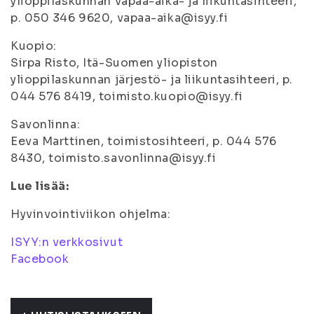
ylioppilaskunnan vapaa-aika- ja liikuntasihteeri,
p. 050 346 9620, vapaa-aika@isyy.fi
Kuopio:
Sirpa Risto, Itä-Suomen yliopiston
ylioppilaskunnan järjestö- ja liikuntasihteeri, p.
044 576 8419, toimisto.kuopio@isyy.fi
Savonlinna:
Eeva Marttinen, toimistosihteeri, p. 044 576
8430, toimisto.savonlinna@isyy.fi
Lue lisää:
Hyvinvointiviikon ohjelma:
ISYY:n verkkosivut
Facebook