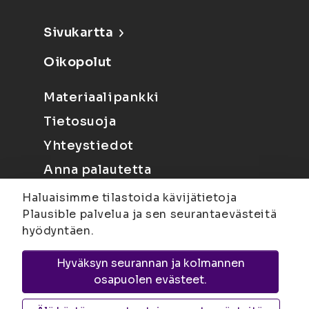
Sivukartta
Oikopolut
Materiaalipankki
Tietosuoja
Yhteystiedot
Anna palautetta
Haluaisimme tilastoida kävijätietoja
Plausible palvelua ja sen seurantaevästeitä
hyödyntäen.
Hyväksyn seurannan ja kolmannen
Joensuu
Suvantokatu 6, 80100 Joensuu |
osapuolen evästeet.
Kuopio
Yliopistonranta 15, PL 1627, 70211