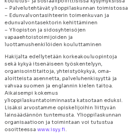
koulutus- ja sosiaalipoliittisissa kysymyksissä
– Palvelutehtävät ylioppilaskunnan toimistossa
– Edunvalvontasihteerin toimenkuvan ja
edunvalvontasektorin kehittäminen
– Yliopiston ja sidosyhteisöjen
vapaaehtoistoimijoiden ja
luottamushenkilöiden kouluttaminen
Hakijalta edellytetään korkeakouluopintoja
sekä kykyä itsenäiseen työskentelyyn,
organisointitaitoja, yhteistyökykyä, oma-
aloitteista asennetta, palveluhenkisyyttä ja
vahvaa suomen ja englannin kielen taitoa.
Aikaisempi kokemus
ylioppilaskuntatoiminnasta katsotaan eduksi.
Lisäksi arvostamme opiskelijoihin liittyvän
lainsäädännön tuntemusta. Ylioppilaskunnan
organisaatioon ja toimintaan voi tutustua
osoitteessa
www.isyy.fi
.