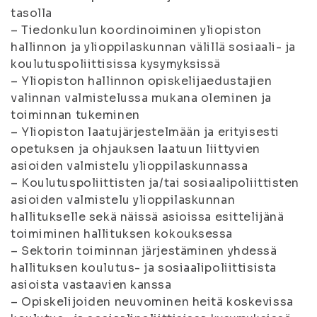
tasolla
– Tiedonkulun koordinoiminen yliopiston
hallinnon ja ylioppilaskunnan välillä sosiaali- ja
koulutuspoliittisissa kysymyksissä
– Yliopiston hallinnon opiskelijaedustajien
valinnan valmistelussa mukana oleminen ja
toiminnan tukeminen
– Yliopiston laatujärjestelmään ja erityisesti
opetuksen ja ohjauksen laatuun liittyvien
asioiden valmistelu ylioppilaskunnassa
– Koulutuspoliittisten ja/tai sosiaalipoliittisten
asioiden valmistelu ylioppilaskunnan
hallitukselle sekä näissä asioissa esittelijänä
toimiminen hallituksen kokouksessa
– Sektorin toiminnan järjestäminen yhdessä
hallituksen koulutus- ja sosiaalipoliittisista
asioista vastaavien kanssa
– Opiskelijoiden neuvominen heitä koskevissa