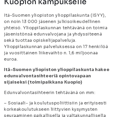
Kuopion kampukselle
Itä-Suomen yliopiston ylioppilaskunta (ISYY),
on noin 13 000 jäsenen julkisoikeudellinen
yhteisö. Ylioppilaskunnan tehtävänä on toimia
jäsenistönsä edunvalvojana ja yhdyssiteenä
sekä tuottaa opiskelijapalveluja.
Ylioppilaskunnan palveluksessa on 17 henkilöä
ja vuosittainen liikevaihto n. 1,6 miljoonaa
euroa.
Itä-Suomen yliopiston ylioppilaskunta hakee
edunvalvontasihteeriä opintovapaan
sijaiseksi (toimipaikkana Kuopio)
Edunvalvontasihteerin tehtävänä on mm:
– Sosiaali- ja koulutuspoliittisiin ja erityisesti
korkeakoulutukseen liittyvien kysymysten
seuraaminen paikallisella ja valtakunnallisella