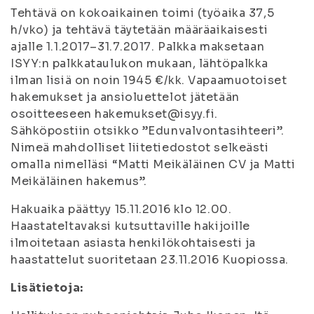
Tehtävä on kokoaikainen toimi (työaika 37,5
h/vko) ja tehtävä täytetään määräaikaisesti
ajalle 1.1.2017–31.7.2017. Palkka maksetaan
ISYY:n palkkataulukon mukaan, lähtöpalkka
ilman lisiä on noin 1945 €/kk. Vapaamuotoiset
hakemukset ja ansioluettelot jätetään
osoitteeseen hakemukset@isyy.fi.
Sähköpostiin otsikko ”Edunvalvontasihteeri”.
Nimeä mahdolliset liitetiedostot selkeästi
omalla nimelläsi “Matti Meikäläinen CV ja Matti
Meikäläinen hakemus”.
Hakuaika päättyy 15.11.2016 klo 12.00.
Haastateltavaksi kutsuttaville hakijoille
ilmoitetaan asiasta henkilökohtaisesti ja
haastattelut suoritetaan 23.11.2016 Kuopiossa.
Lisätietoja: