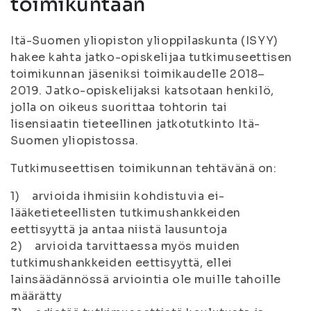
toimikuntaan
Itä-Suomen yliopiston ylioppilaskunta (ISYY)
hakee kahta jatko-opiskelijaa tutkimuseettisen
toimikunnan jäseniksi toimikaudelle 2018–
2019. Jatko-opiskelijaksi katsotaan henkilö,
jolla on oikeus suorittaa tohtorin tai
lisensiaatin tieteellinen jatkotutkinto Itä-
Suomen yliopistossa.
Tutkimuseettisen toimikunnan tehtävänä on:
1) arvioida ihmisiin kohdistuvia ei-
lääketieteellisten tutkimushankkeiden
eettisyyttä ja antaa niistä lausuntoja
2) arvioida tarvittaessa myös muiden
tutkimushankkeiden eettisyyttä, ellei
lainsäädännössä arviointia ole muille tahoille
määrätty