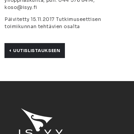
ylioppilaskunta, puh. 044 576 8414,
koso@isyy.fi
Päivitetty 15.11.2017 Tutkimuseettisen
toimikunnan tehtävien osalta
UUTISLISTAUKSEEN