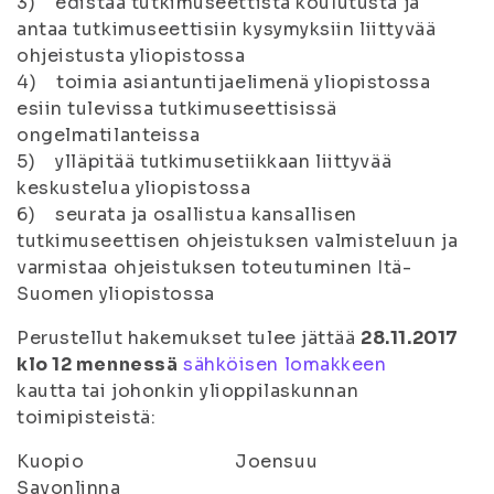
3) edistää tutkimuseettistä koulutusta ja
antaa tutkimuseettisiin kysymyksiin liittyvää
ohjeistusta yliopistossa
4) toimia asiantuntijaelimenä yliopistossa
esiin tulevissa tutkimuseettisissä
ongelmatilanteissa
5) ylläpitää tutkimusetiikkaan liittyvää
keskustelua yliopistossa
6) seurata ja osallistua kansallisen
tutkimuseettisen ohjeistuksen valmisteluun ja
varmistaa ohjeistuksen toteutuminen Itä-
Suomen yliopistossa
Perustellut hakemukset tulee jättää
28.11.2017
klo 12 mennessä
sähköisen lomakkeen
kautta tai johonkin ylioppilaskunnan
toimipisteistä:
Kuopio Joensuu
Savonlinna