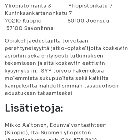
Yliopistonranta 3 Yliopistonkatu 7
Kuninkaankartanonkatu 7
70210 Kuopio 80100 Joensuu
57100 Savonlinna
Opiskelijaedustajilta toivotaan
perehtyneisyyttä jatko-opiskelijoita koskeviin
asioihin sekä erityisesti tutkimuksen
tekemiseen ja sitä koskeviin eettisiin
kysymyksiin. ISYY toivoo hakemuksia
molemmista sukupuolista sekä kaikilta
kampuksilta mahdollisimman tasapuolisen
edustuksen takaamiseksi.
Lisätietoja:
Mikko Aaltonen, Edunvalvontasihteeri
(Kuopio), Itä-Suomen yliopiston