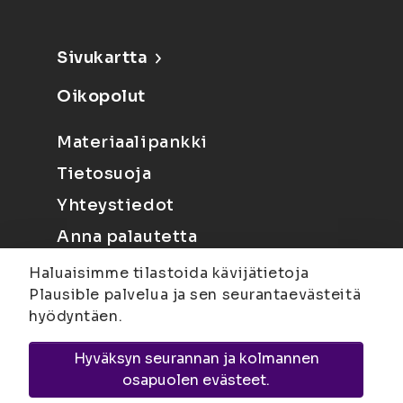
Sivukartta
Oikopolut
Materiaalipankki
Tietosuoja
Yhteystiedot
Anna palautetta
Haluaisimme tilastoida kävijätietoja
Plausible palvelua ja sen seurantaevästeitä
hyödyntäen.
Hyväksyn seurannan ja kolmannen
Joensuu
Suvantokatu 6, 80100 Joensuu |
osapuolen evästeet.
Kuopio
Yliopistonranta 15, PL 1627, 70211