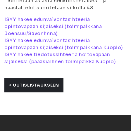
ilmoitetaan asiasta henkilökohtaisesti ja
haastattelut suoritetaan viikolla 48.
ISYY hakee edunvalvontasihteeriä
opintovapaan sijaiseksi (toimipaikkana
Joensuu/Savonlinna)
ISYY hakee edunvalvontasihteeriä
opintovapaan sijaiseksi (toimipaikkana Kuopio)
ISYY hakee tiedotussihteeriä hoitovapaan
sijaiseksi (pääasiallinen toimipaikka Kuopio)
UUTISLISTAUKSEEN