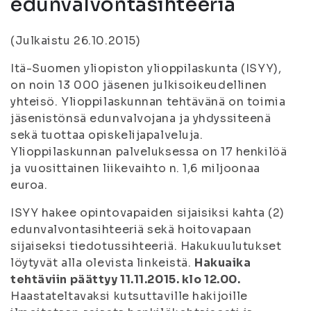
edunvalvontasihteeriä
(Julkaistu 26.10.2015)
Itä-Suomen yliopiston ylioppilaskunta (ISYY),
on noin 13 000 jäsenen julkisoikeudellinen
yhteisö. Ylioppilaskunnan tehtävänä on toimia
jäsenistönsä edunvalvojana ja yhdyssiteenä
sekä tuottaa opiskelijapalveluja.
Ylioppilaskunnan palveluksessa on 17 henkilöä
ja vuosittainen liikevaihto n. 1,6 miljoonaa
euroa.
ISYY hakee opintovapaiden sijaisiksi kahta (2)
edunvalvontasihteeriä sekä hoitovapaan
sijaiseksi tiedotussihteeriä. Hakukuulutukset
löytyvät alla olevista linkeistä.
Hakuaika
tehtäviin päättyy 11.11.2015. klo 12.00.
Haastateltavaksi kutsuttaville hakijoille