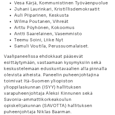
Vesa Kärjä, Kommunistinen Työväenpuolue
Juhani Laurinkari, Kristillisdemokraatit
Auli Piiparinen, Keskusta
Wilma Poutanen, Vihreät
Arttu Pöyhönen, Kokoomus
Antti Saarelainen, Vasemmisto
Teemu Soini, Liike Nyt
Samuli Voutila, Perussuomalaiset.
Vaalipaneelissa ehdokkaat pääsevät
esittäytymään, vastaamaan kysymyksiin sekä
keskustelemaan eduskuntavaalien alla pinnalla
olevista aiheista. Paneelin puheenjohtajina
toimivat Itä-Suomen yliopiston
ylioppilaskunnan (ISYY) hallituksen
varapuheenjohtaja Aleksi Kinnunen sekä
Savonia-ammattikorkeakoulun
opiskelijakunnan (SAVOTTA) hallituksen
puheenjohtaja Niklas Baarman.