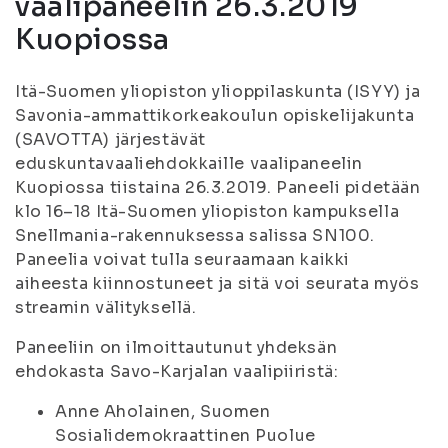
vaalipaneelin 26.3.2019
Kuopiossa
Itä-Suomen yliopiston ylioppilaskunta (ISYY) ja
Savonia-ammattikorkeakoulun opiskelijakunta
(SAVOTTA) järjestävät
eduskuntavaaliehdokkaille vaalipaneelin
Kuopiossa tiistaina 26.3.2019. Paneeli pidetään
klo 16–18 Itä-Suomen yliopiston kampuksella
Snellmania-rakennuksessa salissa SN100.
Paneelia voivat tulla seuraamaan kaikki
aiheesta kiinnostuneet ja sitä voi seurata myös
streamin välityksellä.
Paneeliin on ilmoittautunut yhdeksän
ehdokasta Savo-Karjalan vaalipiiristä:
Anne Aholainen, Suomen
Sosialidemokraattinen Puolue