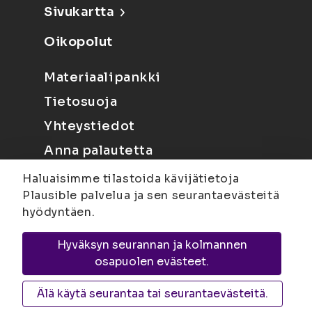
Sivukartta
Oikopolut
Materiaalipankki
Tietosuoja
Yhteystiedot
Anna palautetta
Haluaisimme tilastoida kävijätietoja
Plausible palvelua ja sen seurantaevästeitä
hyödyntäen.
Hyväksyn seurannan ja kolmannen
Joensuu
Suvantokatu 6, 80100 Joensuu |
osapuolen evästeet.
Kuopio
Yliopistonranta 15, PL 1627, 70211
Kuopio
Älä käytä seurantaa tai seurantaevästeitä.