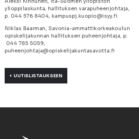
Aleksi Kinnunen, Itä-Suomen yliopiston
ylioppilaskunta, hallituksen varapuheenjohtaja,
p. 044 576 8404, kampuspj.kuopio@isyy.fi
Niklas Baarman, Savonia-ammattikorkeakoulun
opiskelijakunnan hallituksen puheenjohtaja, p.
044 785 5059,
puheenjohtaja@opiskelijakuntasavotta.fi
UUTISLISTAUKSEEN