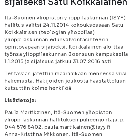
sijaiseksi Satu Koikkalainen
Itä-Suomen yliopiston ylioppilaskunnan (ISYY)
hallitus valitsi 24.11.2014 kokouksessaan Satu
Koikkalaisen (teologian ylioppilas)
ylioppilaskunnan edunvalvontasihteerin
opintovapaan sijaiseksi. Koikkalainen aloittaa
työnsä ylioppilaskunnan Joensuun kampuksella
1.1.2015 ja sijaisuus jatkuu 31.07.2016 asti.
Tehtävään jätettiin määräaikaan mennessä viisi
hakemusta. Hakijoiden joukosta haastatteluun
kutsuttiin kolme henkilöä.
Lisätietoja:
Paula Martikainen, Itä-Suomen yliopiston
ylioppilaskunnan hallituksen puheenjohtaja, p.
044 576 8402, paula.martikainen@isyy.fi
Anna-Kristiina Mikkonen, Itä-Suomen