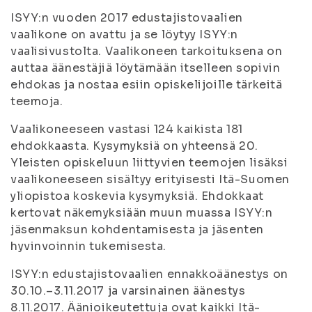
ISYY:n vuoden 2017 edustajistovaalien
vaalikone on avattu ja se löytyy ISYY:n
vaalisivustolta. Vaalikoneen tarkoituksena on
auttaa äänestäjiä löytämään itselleen sopivin
ehdokas ja nostaa esiin opiskelijoille tärkeitä
teemoja.
Vaalikoneeseen vastasi 124 kaikista 181
ehdokkaasta. Kysymyksiä on yhteensä 20.
Yleisten opiskeluun liittyvien teemojen lisäksi
vaalikoneeseen sisältyy erityisesti Itä-Suomen
yliopistoa koskevia kysymyksiä. Ehdokkaat
kertovat näkemyksiään muun muassa ISYY:n
jäsenmaksun kohdentamisesta ja jäsenten
hyvinvoinnin tukemisesta.
ISYY:n edustajistovaalien ennakkoäänestys on
30.10.–3.11.2017 ja varsinainen äänestys
8.11.2017. Äänioikeutettuja ovat kaikki Itä-