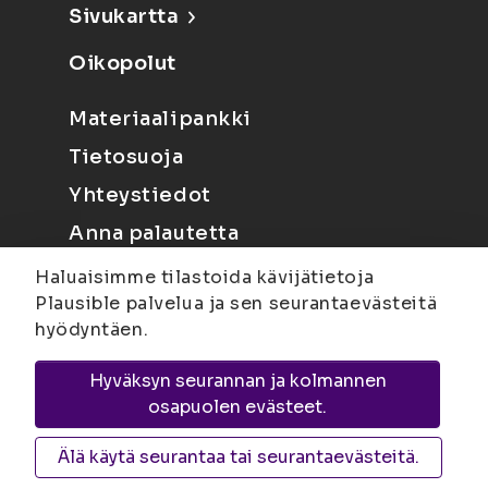
Sivukartta
Oikopolut
Materiaalipankki
Tietosuoja
Yhteystiedot
Anna palautetta
Haluaisimme tilastoida kävijätietoja
Plausible palvelua ja sen seurantaevästeitä
hyödyntäen.
Hyväksyn seurannan ja kolmannen
Joensuu
Suvantokatu 6, 80100 Joensuu |
osapuolen evästeet.
Kuopio
Yliopistonranta 15, PL 1627, 70211
Kuopio
Älä käytä seurantaa tai seurantaevästeitä.