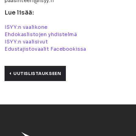
paasihteeri@isyy.fi
Lue lisää:
ISYY:n vaalikone
Ehdokaslistojen yhdistelmä
ISYY:n vaalisivut
Edustajistovaalit Facebookissa
UUTISLISTAUKSEEN