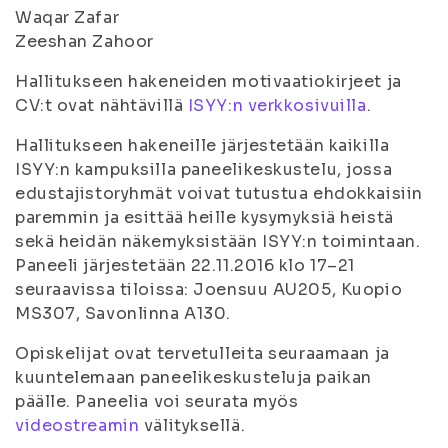
Waqar Zafar
Zeeshan Zahoor
Hallitukseen hakeneiden motivaatiokirjeet ja
CV:t ovat nähtävillä
ISYY:n verkkosivuilla
.
Hallitukseen hakeneille järjestetään kaikilla
ISYY:n kampuksilla paneelikeskustelu, jossa
edustajistoryhmät voivat tutustua ehdokkaisiin
paremmin ja esittää heille kysymyksiä heistä
sekä heidän näkemyksistään ISYY:n toimintaan.
Paneeli järjestetään 22.11.2016 klo 17–21
seuraavissa tiloissa: Joensuu AU205, Kuopio
MS307, Savonlinna A130.
Opiskelijat ovat tervetulleita seuraamaan ja
kuuntelemaan paneelikeskusteluja paikan
päälle. Paneelia voi seurata myös
videostreamin
välityksellä.