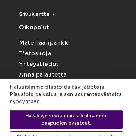
Sivukartta
Oikopolut
Materiaalipankki
Tietosuoja
Yhteystiedot
Anna palautetta
Haluaisimme tilastoida kävijätietoja
Plausible palvelua ja sen seurantaevästeitä
hyödyntäen.
Hyväksyn seurannan ja kolmannen
Joensuu
Suvantokatu 6, 80100 Joensuu |
osapuolen evästeet.
Kuopio
Yliopistonranta 15, PL 1627, 70211