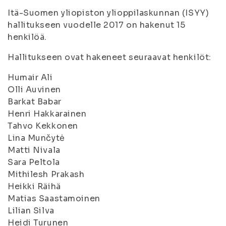
Itä-Suomen yliopiston ylioppilaskunnan (ISYY)
hallitukseen vuodelle 2017 on hakenut 15
henkilöä.
Hallitukseen ovat hakeneet seuraavat henkilöt:
Humair Ali
Olli Auvinen
Barkat Babar
Henri Hakkarainen
Tahvo Kekkonen
Lina Munčytė
Matti Nivala
Sara Peltola
Mithilesh Prakash
Heikki Räihä
Matias Saastamoinen
Lilian Silva
Heidi Turunen