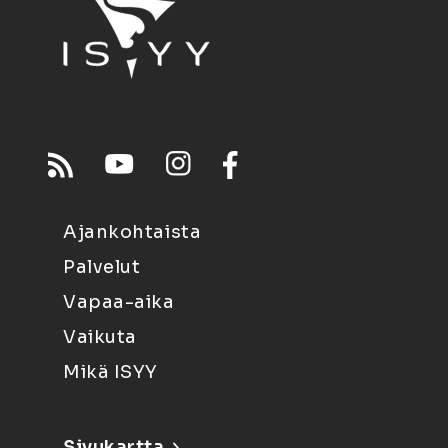
Ajankohtaista
Palvelut
Vapaa-aika
Vaikuta
Mikä ISYY
Sivukartta