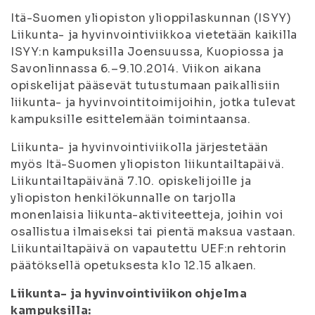
Itä-Suomen yliopiston ylioppilaskunnan (ISYY)
Liikunta- ja hyvinvointiviikkoa vietetään kaikilla
ISYY:n kampuksilla Joensuussa, Kuopiossa ja
Savonlinnassa 6.–9.10.2014. Viikon aikana
opiskelijat pääsevät tutustumaan paikallisiin
liikunta- ja hyvinvointitoimijoihin, jotka tulevat
kampuksille esittelemään toimintaansa.
Liikunta- ja hyvinvointiviikolla järjestetään
myös Itä-Suomen yliopiston liikuntailtapäivä.
Liikuntailtapäivänä 7.10. opiskelijoille ja
yliopiston henkilökunnalle on tarjolla
monenlaisia liikunta-aktiviteetteja, joihin voi
osallistua ilmaiseksi tai pientä maksua vastaan.
Liikuntailtapäivä on vapautettu UEF:n rehtorin
päätöksellä opetuksesta klo 12.15 alkaen.
Liikunta- ja hyvinvointiviikon ohjelma
kampuksilla: