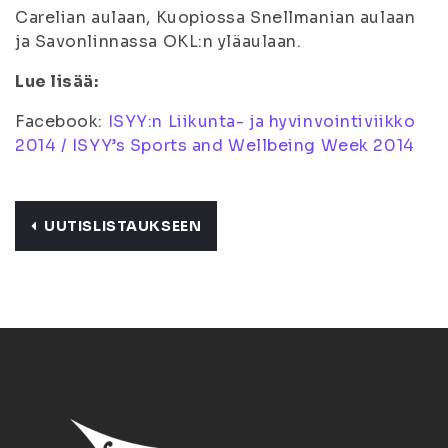
Carelian aulaan, Kuopiossa Snellmanian aulaan
ja Savonlinnassa OKL:n yläaulaan.
Lue lisää:
Facebook:
ISYY:n Liikunta- ja hyvinvointiviikko
2014 / ISYY’s Sports and Wellbeing Week 2014
UUTISLISTAUKSEEN