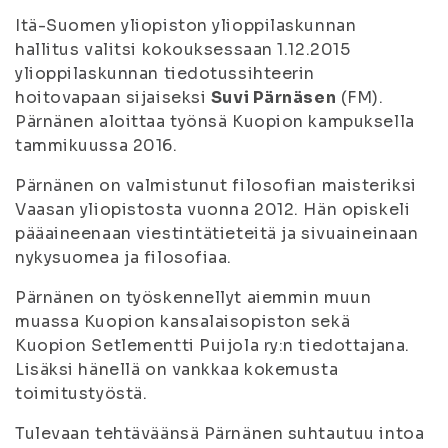
Itä-Suomen yliopiston ylioppilaskunnan
hallitus valitsi kokouksessaan 1.12.2015
ylioppilaskunnan tiedotussihteerin
hoitovapaan sijaiseksi
Suvi Pärnäsen
(FM).
Pärnänen aloittaa työnsä Kuopion kampuksella
tammikuussa 2016.
Pärnänen on valmistunut filosofian maisteriksi
Vaasan yliopistosta vuonna 2012. Hän opiskeli
pääaineenaan viestintätieteitä ja sivuaineinaan
nykysuomea ja filosofiaa.
Pärnänen on työskennellyt aiemmin muun
muassa Kuopion kansalaisopiston sekä
Kuopion Setlementti Puijola ry:n tiedottajana.
Lisäksi hänellä on vankkaa kokemusta
toimitustyöstä.
Tulevaan tehtäväänsä Pärnänen suhtautuu intoa