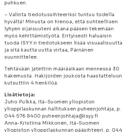
puhkuen.
– Valinta tiedotussihteeriksi tuntuu todella
hyvältä! Minusta on hienoa, että suhteellisen
lyhyen sijaisuuteni aikana pääsen tekemään
myös kehittämistyötä. Erityisesti haluaisin
tuoda ISYY:n tiedotukseen lisää visuaalisuutta
ja sitä kautta uutta virtaa, Pärnänen
suunnittelee.
Tehtävään jätettiin määräaikaan mennessä 30
hakemusta. Hakijoiden joukosta haastatteluun
kutsuttiin 4 henkilöä.
Lisätietoja:
Juho Pulkka, Itä-Suomen yliopiston
ylioppilaskunnan hallituksen puheenjohtaja, p.
044 576 8400 puheenjohtaja@isyy.fi
Anna-Kristiina Mikkonen, Itä-Suomen
yliopiston ylioppilaskunnan pääsihteeri, p. 044