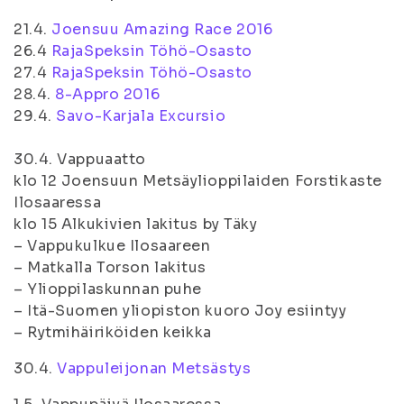
21.4.
Joensuu Amazing Race 2016
26.4
RajaSpeksin Töhö-Osasto
27.4
RajaSpeksin Töhö-Osasto
28.4.
8-Appro 2016
29.4.
Savo-Karjala Excursio
30.4. Vappuaatto
klo 12 Joensuun Metsäylioppilaiden Forstikaste
Ilosaaressa
klo 15 Alkukivien lakitus by Täky
– Vappukulkue Ilosaareen
– Matkalla Torson lakitus
– Ylioppilaskunnan puhe
– Itä-Suomen yliopiston kuoro Joy esiintyy
– Rytmihäiriköiden keikka
30.4.
Vappuleijonan Metsästys