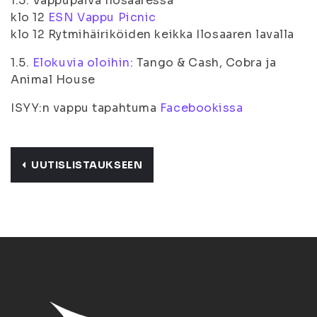
1.5. Vappupäivä Ilosaaressa
klo 12
ESN Vappu Picnic
klo 12 Rytmihäiriköiden keikka Ilosaaren lavalla
1.5.
Elokuvia oloihin
: Tango & Cash, Cobra ja
Animal House
ISYY:n vappu tapahtuma
Facebookissa
UUTISLISTAUKSEEN