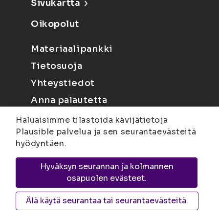
Sivukartta
Oikopolut
Materiaalipankki
Tietosuoja
Yhteystiedot
Anna palautetta
Haluaisimme tilastoida kävijätietoja
Plausible palvelua ja sen seurantaevästeitä
hyödyntäen.
Hyväksyn seurannan ja kolmannen
Joensuu
Suvantokatu 6, 80100 Joensuu |
osapuolen evästeet.
Kuopio
Yliopistonranta 15, PL 1627, 70211
Kuopio
Älä käytä seurantaa tai seurantaevästeitä.