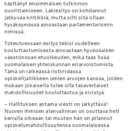
käyttänyt ensimmäisen tutkinnon
suorittamiseen. Lakiesitys on kohdannut
jatkuvaa kritiikkiä, mutta silti sitä ollaan
hyväksymässä ainoastaan parlamentarismin
nimissä.
Toteutuessaan esitys tekisi uudelleen
kouluttautumisesta ainoastaan hyväosaisen
väestönosan etuoikeuden, mikä taas lisää
suomalaisen yhteiskunnan eriarvoistumista.
Tämä on räikeässä ristiriidassa
opiskelijaliikkeen omien arvojen kanssa, joiden
mukaan jokaisella tulee olla tasavertaiset
mahdollisuudet kouluttautua ja sivistyä.
– Hallituksen antama viesti on järkyttävä!
Nuoren ihmisen alanvalinnan on osuttava heti
kerralla oikeaan tai muuten hän on pilannut
opiskelumahdollisuutensa suomalaisessa