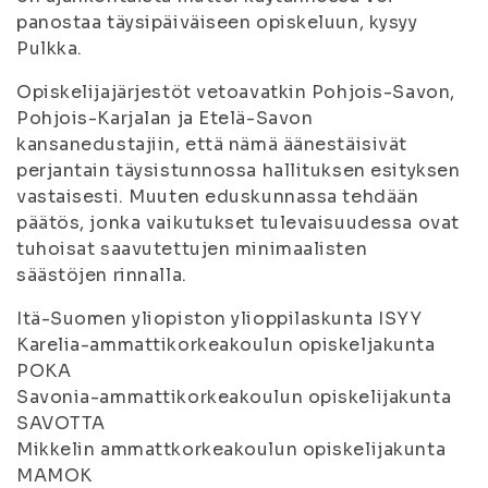
panostaa täysipäiväiseen opiskeluun, kysyy
Pulkka.
Opiskelijajärjestöt vetoavatkin Pohjois-Savon,
Pohjois-Karjalan ja Etelä-Savon
kansanedustajiin, että nämä äänestäisivät
perjantain täysistunnossa hallituksen esityksen
vastaisesti. Muuten eduskunnassa tehdään
päätös, jonka vaikutukset tulevaisuudessa ovat
tuhoisat saavutettujen minimaalisten
säästöjen rinnalla.
Itä-Suomen yliopiston ylioppilaskunta ISYY
Karelia-ammattikorkeakoulun opiskeljakunta
POKA
Savonia-ammattikorkeakoulun opiskelijakunta
SAVOTTA
Mikkelin ammattkorkeakoulun opiskelijakunta
MAMOK