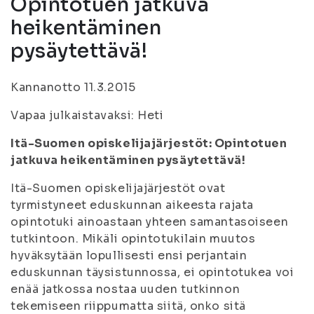
Opintotuen jatkuva
heikentäminen
pysäytettävä!
Kannanotto 11.3.2015
Vapaa julkaistavaksi: Heti
Itä-Suomen opiskelijajärjestöt: Opintotuen
jatkuva heikentäminen pysäytettävä!
Itä-Suomen opiskelijajärjestöt ovat
tyrmistyneet eduskunnan aikeesta rajata
opintotuki ainoastaan yhteen samantasoiseen
tutkintoon. Mikäli opintotukilain muutos
hyväksytään lopullisesti ensi perjantain
eduskunnan täysistunnossa, ei opintotukea voi
enää jatkossa nostaa uuden tutkinnon
tekemiseen riippumatta siitä, onko sitä