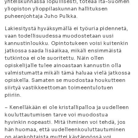
yhteiskunnassa lopullisesti, toteaa Itä-Suomen
yliopiston ylioppilaskunnan hallituksen
puheenjohtaja Juho Pulkka.
Lakiesitystä hyväksymällä ei työuria pidennetä,
vaan todellisuudessa muodostetaan uusi
kannustinloukku. Opintotukeen voisi kuitenkin
jatkossa saada lisäaikaa, mikäli ensimmäistä
tutkintoa ei ole suoritettu. Näin ollen
opiskelijalle tulee ainoastaan kannustin olla
valmistumatta mikäli tämä haluaa vielä jatkossa
opiskella. Samaten se muodostaa houkutteen
siirtyä vastikkeettoman toimeentulotuen
piiriin.
– Kenelläkään ei ole kristallipalloa ja uudelleen
kouluttautumisen tarve voi muodostua
hyvinkin nopeasti. Mitä ihminen voi tehdä, jos
hän huomaa, että uudelleenkouluttautuminen
on ajankohtaista muttei käytännössä voi