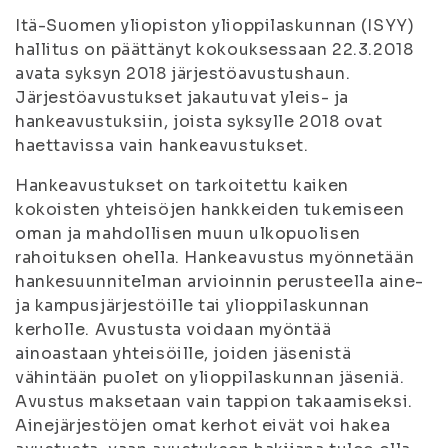
Itä-Suomen yliopiston ylioppilaskunnan (ISYY)
hallitus on päättänyt kokouksessaan 22.3.2018
avata syksyn 2018 järjestöavustushaun.
Järjestöavustukset jakautuvat yleis- ja
hankeavustuksiin, joista syksylle 2018 ovat
haettavissa vain hankeavustukset.
Hankeavustukset on tarkoitettu kaiken
kokoisten yhteisöjen hankkeiden tukemiseen
oman ja mahdollisen muun ulkopuolisen
rahoituksen ohella. Hankeavustus myönnetään
hankesuunnitelman arvioinnin perusteella aine-
ja kampusjärjestöille tai ylioppilaskunnan
kerholle. Avustusta voidaan myöntää
ainoastaan yhteisöille, joiden jäsenistä
vähintään puolet on ylioppilaskunnan jäseniä.
Avustus maksetaan vain tappion takaamiseksi.
Ainejärjestöjen omat kerhot eivät voi hakea