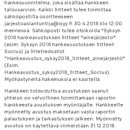
hankesuunnitelma, joka sisältää hankkeen
talousarvion. Kaikki liitteet tulee toimittaa
sähköpostilla osoitteeseen
jarjestoasiantuntija@isyy.fi 30.4.2018 klo 12.00
mennessä. Sähköposti tulee otsikoida “Syksyn
2018 hankeavustuksen liitteet *ainejärjestö*
(esim. Syksyn 2018 hankeavustuksen liitteet
Socius) ja liitetiedostot
“Hankeavustus_syksy2018_liitteet_ainejärjestö”
(Esim.
Hankeavustus_syksy2018_liitteet_Socius).
Myöhästyneitä hakemuksia ei käsitellä.
Hankkeen toteuduttua avustuksen saanut
yhteisö on velvollinen toimittamaan raportin
hankkeesta avustuksen myöntäjälle. Hankkeelle
myönnetty avustus maksetaan vasta raportin
palautuksen ja tarkastuksen jälkeen. Myönnetty
avustus on käytettävä viimeistään 31.12.2018.