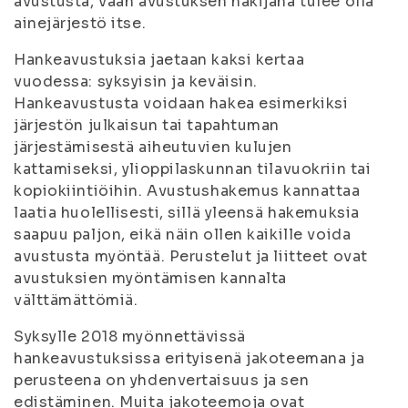
avustusta, vaan avustuksen hakijana tulee olla
ainejärjestö itse.
Hankeavustuksia jaetaan kaksi kertaa
vuodessa: syksyisin ja keväisin.
Hankeavustusta voidaan hakea esimerkiksi
järjestön julkaisun tai tapahtuman
järjestämisestä aiheutuvien kulujen
kattamiseksi, ylioppilaskunnan tilavuokriin tai
kopiokiintiöihin. Avustushakemus kannattaa
laatia huolellisesti, sillä yleensä hakemuksia
saapuu paljon, eikä näin ollen kaikille voida
avustusta myöntää. Perustelut ja liitteet ovat
avustuksien myöntämisen kannalta
välttämättömiä.
Syksylle 2018 myönnettävissä
hankeavustuksissa erityisenä jakoteemana ja
perusteena on yhdenvertaisuus ja sen
edistäminen. Muita jakoteemoja ovat