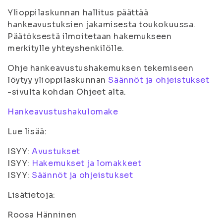
Ylioppilaskunnan hallitus päättää
hankeavustuksien jakamisesta toukokuussa.
Päätöksestä ilmoitetaan hakemukseen
merkitylle yhteyshenkilölle.
Ohje hankeavustushakemuksen tekemiseen
löytyy ylioppilaskunnan
Säännöt ja ohjeistukset
-sivulta kohdan Ohjeet alta.
Hankeavustushakulomake
Lue lisää:
ISYY:
Avustukset
ISYY:
Hakemukset ja lomakkeet
ISYY:
Säännöt ja ohjeistukset
Lisätietoja:
Roosa Hänninen