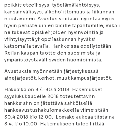
poikkitieteellisyys, työelämälähtöisyys,
kansainvälisyys, alkoholittomuus ja liikunnan
edistäminen. Avustus voidaan myöntää myös
hyvin perusteluin erilaisille tapahtumille, mikäli
ne tukevat opiskelijoiden hyvinvointia ja
viihtyisyyttä ylioppilaskunnan hyväksi
katsomalla tavalla. Hankkeissa edellytetään
Reilun kaupan tuotteiden suosimista ja
ympäristöystävällisyyden huomioimista.
Avustuksia myönnetään järjestyksessä
ainejärjestöt, kerhot, muut kampusjärjestöt.
Hakuaika on 3.4-30.4.2018. Hakemukset
syyslukukaudelle 2018 toteutettaviin
hankkeisiin on jätettävä sähköisellä
hankeavustushakulomakkeella viimeistään
30.4.2018 klo 12.00. Lomake aukeaa tiistaina
3.4. klo 10.00. Hakemukseen tulee liittää