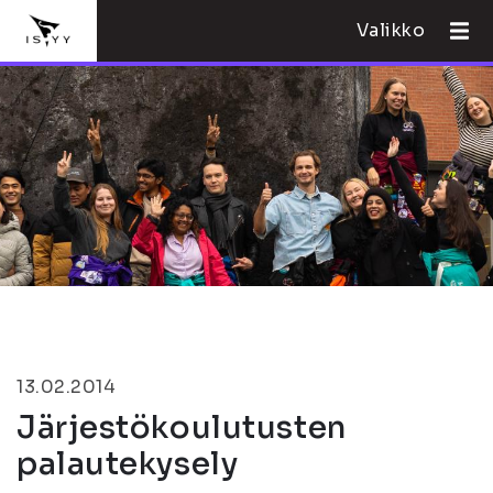
Valikko
13.02.2014
Järjestökoulutusten
palautekysely