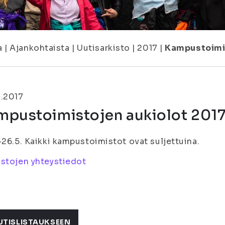
a
|
Ajankohtaista
|
Uutisarkisto
|
2017
|
Kampustoimis
1.2017
mpustoimistojen aukiolot 201
-26.5. Kaikki kampustoimistot ovat suljettuina.
stojen yhteystiedot
UTISLISTAUKSEEN