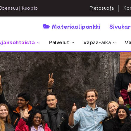
Kon
Joensuu | Kuopio
Tietosuoja
Materiaalipankki
Sivuka
Ajankohtaista
Palvelut
Vapaa-aika
Va