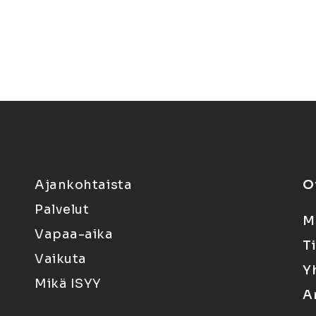
Ajankohtaista
O
Palvelut
M
Vapaa-aika
T
Vaikuta
Y
Mikä ISYY
A