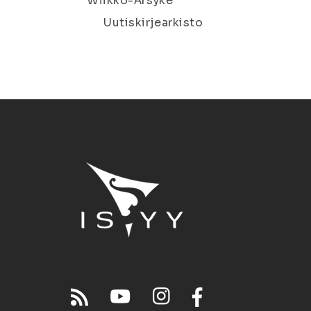
Wiikko-Ärsyke
Uutiskirjearkisto