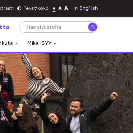
In English
trasti:
Tekstikoko:
rtta
ikuta
Mikä ISYY