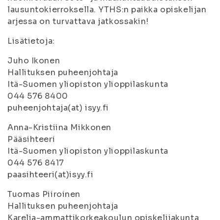
lausuntokierroksella. YTHS:n paikka opiskelijan
arjessa on turvattava jatkossakin!
Lisätietoja:
Juho Ikonen
Hallituksen puheenjohtaja
Itä-Suomen yliopiston ylioppilaskunta
044 576 8400
puheenjohtaja(at) isyy.fi
Anna-Kristiina Mikkonen
Pääsihteeri
Itä-Suomen yliopiston ylioppilaskunta
044 576 8417
paasihteeri(at)isyy.fi
Tuomas Piiroinen
Hallituksen puheenjohtaja
Karelia-ammattikorkeakoulun opiskelijakunta