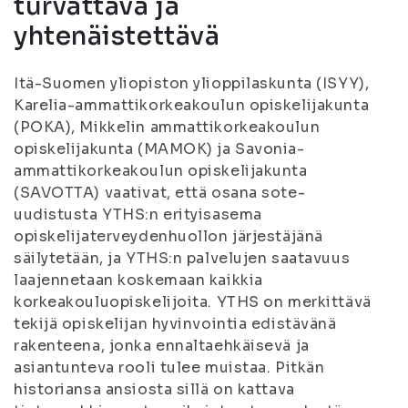
turvattava ja
yhtenäistettävä
Itä-Suomen yliopiston ylioppilaskunta (ISYY),
Karelia-ammattikorkeakoulun opiskelijakunta
(POKA), Mikkelin ammattikorkeakoulun
opiskelijakunta (MAMOK) ja Savonia-
ammattikorkeakoulun opiskelijakunta
(SAVOTTA) vaativat, että osana sote-
uudistusta YTHS:n erityisasema
opiskelijaterveydenhuollon järjestäjänä
säilytetään, ja YTHS:n palvelujen saatavuus
laajennetaan koskemaan kaikkia
korkeakouluopiskelijoita. YTHS on merkittävä
tekijä opiskelijan hyvinvointia edistävänä
rakenteena, jonka ennaltaehkäisevä ja
asiantunteva rooli tulee muistaa. Pitkän
historiansa ansiosta sillä on kattava