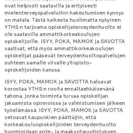
ovat helposti saatavilla ja erityisesti
mielenterveyspalveluihin hakeutumisen kynnys
on matala. Tästä kaikesta huolimatta nykyinen
YTHS:n tarjoama opiskelijaterveydenhuolto ei
ole saatavilla ammattikorkeakoulujen
opiskelijoille. ISYY, POKA, MAMOK ja SAVOTTA
vaativat, että myös ammattikorkeakoulujen
opiskelijat pääsevät terveydenhuoltopalvelujen
suhteen samalle viivalle yliopisto-
opiskelijoiden kanssa.
ISYY, POKA, MAMOK ja SAVOTTA haluavat
korostaa YTHS:n roolia ennaltaehkäisevänä
tahona, jonka toiminta turvaa opiskelijan
jaksamista opinnoissa ja valmistumisen jälkeen
työelämässä. ISYY, POKA, MAMOK ja SAVOTTA
vetoavat kaupunkien päättäjiin, että
korkeakouluopiskelijoiden terveydenhuolto
huomioidaan sote- ja maakuntauudistuksen