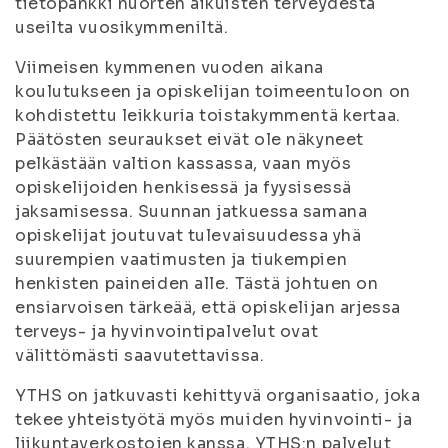
tietopankki nuorten aikuisten terveydestä
useilta vuosikymmeniltä.
Viimeisen kymmenen vuoden aikana
koulutukseen ja opiskelijan toimeentuloon on
kohdistettu leikkuria toistakymmentä kertaa.
Päätösten seuraukset eivät ole näkyneet
pelkästään valtion kassassa, vaan myös
opiskelijoiden henkisessä ja fyysisessä
jaksamisessa. Suunnan jatkuessa samana
opiskelijat joutuvat tulevaisuudessa yhä
suurempien vaatimusten ja tiukempien
henkisten paineiden alle. Tästä johtuen on
ensiarvoisen tärkeää, että opiskelijan arjessa
terveys- ja hyvinvointipalvelut ovat
välittömästi saavutettavissa.
YTHS on jatkuvasti kehittyvä organisaatio, joka
tekee yhteistyötä myös muiden hyvinvointi- ja
liikuntaverkostojen kanssa. YTHS:n palvelut