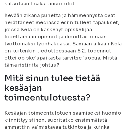
katsotaan lisäksi ansiotulot.
Kevään aikana puhetta ja hämmennystä ovat
herättäneet mediassa esiin tulleet tapaukset,
joissa Kela on käskenyt opiskelijaa
lopettamaan opinnot ja ilmoittautumaan
työttömäksi työnhakijaksi. Samaan aikaan Kela
on kuitenkin tiedotteessaan 5.2. todennut,
ettei opiskelupaikasta tarvitse luopua. Mistä
tämä ristiriita johtuu?
Mitä sinun tulee tietää
kesäajan
toimeentulotuesta?
Kesäajan toimeentulotuen saamiseksi huomio
kiinnittyy siihen, suoritatko ensimmäistä
ammattiin valmistavaa tutkintoa ja kuinka