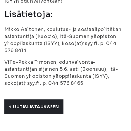
ISYYn edunvalvontaan!
Lisätietoja:
Mikko Aaltonen, koulutus- ja sosiaalipolitiikan
asiantuntija (Kuopio), Itä-Suomen yliopiston
ylioppilaskunta (ISYY), koso(at)isyy.fi, p. 044
576 8414
Ville-Pekka Timonen, edunvalvonta-
asiantuntijan sijainen 5.6. asti (Joensuu), Itä-
Suomen yliopiston ylioppilaskunta (ISYY),
soko(at)isyy.fi, p. 044 576 8465
UUTISLISTAUKSEEN