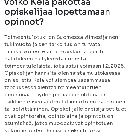
voiko Kela pakottaa
opiskelijaa lopettamaan
opinnot?
Toimeentulotuki on Suomessa viimesijainen
tukimuoto ja sen tarkoitus on turvata
ihmisarvoinen elämä. Eduskunta päätti
hallituksen esityksestä uudesta
toimeentulolaista, joka astui voimaan 1.2.2026.
Opiskelijan kannalta olennaista muutoksessa
on se, että Kela voi aiempaa useammassa
tapauksessa alentaa toimeentulotuen
perusosaa. Täyden perusosan ehtona on
kaikkien ensisijaisten tukimuotojen hakeminen
tai selvittäminen. Opiskelijalle ensisijaiset tuet
ovat opintoraha, opintolaina ja opintotuen
asumislisä, jotka muodostavat opintotuen
kokonaisuuden. Ensisijaiseksi tuloksi