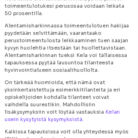
toimeentulotukesi perusosaa voidaan leikata
50 prosentilla.
Alentamisharkinnassa toimeentulotuen hakijaa
pyydetään selvittämään, vaarantaako
perustoimeentulosta leikkaaminen tuen saajan
kyvyn huolehtia itsestään tai huollettavistaan.
Alentamisharkinnan tueksi Kela voi tällaisessa
tapauksessa pyytää lausuntoa tilanteesta
hyvinvointialueen sosiaalihuollolta.
On tärkeää huomioida, että nämä ovat
yksinkertaistettuja esimerkkitilanteita ja eri
opiskelijoiden kohdalla tilanteet voivat
vaihdella suurestikin. Mahdollisiin
lisäkysymyksiin voit löytää vastauksia
Kelan
usein kysytyistä kysymyksistä
.
Kaikissa tapauksissa voit olla yhteydessä myös