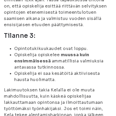
on, että opiskelija esittää riittävän selvityksen
opintojen etenemisestä toimeentulotuen
saamisen aikana ja valmistuu vuoden sisällä
ensisijaisen etuuden päättymisestä.
Tilanne 3:
Opintotukikuukaudet ovat loppu.
Opiskelija opiskelee
muussa kuin
ensimmäisessä
ammatillisia valmiuksia
antavassa tutkinnossa.
Opiskelija ei saa kesätöitä aktiivisesta
hausta huolimatta.
Lakimuutoksen takia Kelalla ei ole muuta
mahdollisuutta, kuin käskeä opiskelijaa
lakkauttamaan opintonsa ja ilmoittautumaan
työttömäksi työnhakijaksi. Jos et toimi näin,
Kela tekee alentamisharkinnan, jonka jälkeen