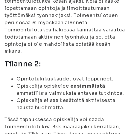
toimeentulotukea kesän ajaksi. Kela ei käske
lopettamaan opintoja ja ilmoittautumaan
työttömäksi työnhakijaksi. Toimeentulotuen
perusosaa ei myöskään alenneta.
Toimeentulotukea hakiessa kannattaa varautua
todistamaan aktiivinen työnhaku ja se, että
opintoja ei ole mahdollista edistää kesän
aikana.
Tilanne 2:
Opintotukikuukaudet ovat loppuneet.
Opiskelija opiskelee
ensimmäistä
ammatillisia valmiuksia antavaa tutkintoa.
Opiskelija ei saa kesätöitä aktiivisesta
hausta huolimatta.
Tässä tapauksessa opiskelija voi saada
toimeentulotukea 3kk määräajaksi kerrallaan,
enintään 12kk ajan. Tässä tapauksessa ehtona