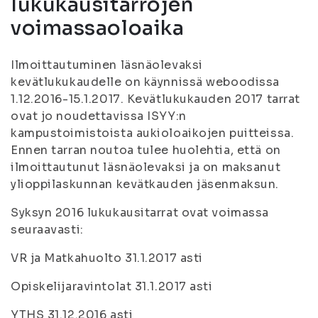
lukukausitarrojen
voimassaoloaika
Ilmoittautuminen läsnäolevaksi
kevätlukukaudelle on käynnissä weboodissa
1.12.2016-15.1.2017. Kevätlukukauden 2017 tarrat
ovat jo noudettavissa ISYY:n
kampustoimistoista aukioloaikojen puitteissa.
Ennen tarran noutoa tulee huolehtia, että on
ilmoittautunut läsnäolevaksi ja on maksanut
ylioppilaskunnan kevätkauden jäsenmaksun.
Syksyn 2016 lukukausitarrat ovat voimassa
seuraavasti:
VR ja Matkahuolto 31.1.2017 asti
Opiskelijaravintolat 31.1.2017 asti
YTHS 31.12.2016 asti