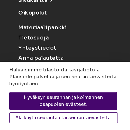
Sivukartta
Oikopolut
Materiaalipankki
Tietosuoja
Yhteystiedot
Anna palautetta
Haluaisimme tilastoida kävijätietoja
Plausible palvelua ja sen seurantaevästeitä
hyödyntäen.
Hyväksyn seurannan ja kolmannen
Joensuu
Suvantokatu 6, 80100 Joensuu |
osapuolen evästeet.
Kuopio
Yliopistonranta 15, PL 1627, 70211
Kuopio
Älä käytä seurantaa tai seurantaevästeitä.