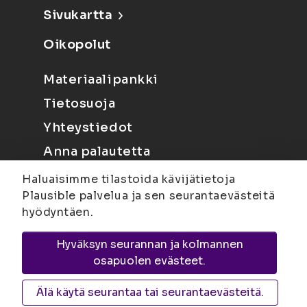
Sivukartta
Oikopolut
Materiaalipankki
Tietosuoja
Yhteystiedot
Anna palautetta
Haluaisimme tilastoida kävijätietoja
Plausible palvelua ja sen seurantaevästeitä
hyödyntäen.
Hyväksyn seurannan ja kolmannen
Joensuu
Suvantokatu 6, 80100 Joensuu |
osapuolen evästeet.
Kuopio
Yliopistonranta 15, PL 1627, 70211
Kuopio
Älä käytä seurantaa tai seurantaevästeitä.