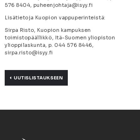
576 8404, puheenjohtaja@isyy.fi
Lisätietoja Kuopion vappuperinteistä:
Sirpa Risto, Kuopion kampuksen
toimistopäällikkö, Itä-Suomen yliopiston
ylioppilaskunta, p. 044 576 8446,
sirpa.risto@isyy.fi
UUTISLISTAUKSEEN