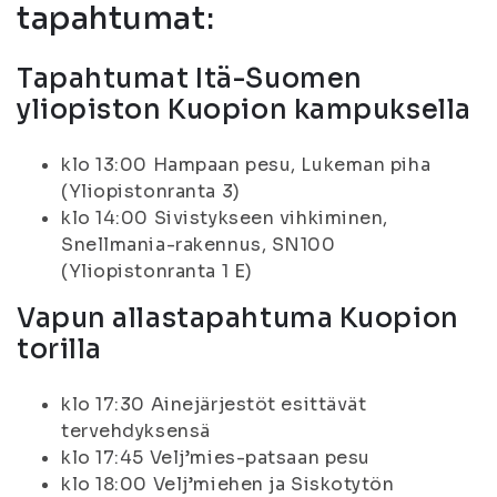
tapahtumat:
Tapahtumat Itä-Suomen
yliopiston Kuopion kampuksella
klo 13:00 Hampaan pesu, Lukeman piha
(Yliopistonranta 3)
klo 14:00 Sivistykseen vihkiminen,
Snellmania-rakennus, SN100
(Yliopistonranta 1 E)
Vapun allastapahtuma Kuopion
torilla
klo 17:30 Ainejärjestöt esittävät
tervehdyksensä
klo 17:45 Velj’mies-patsaan pesu
klo 18:00 Velj’miehen ja Siskotytön