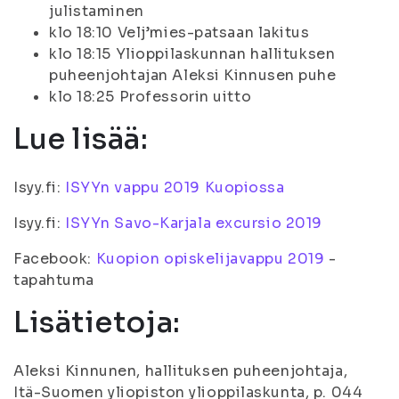
julistaminen
klo 18:10 Velj’mies-patsaan lakitus
klo 18:15 Ylioppilaskunnan hallituksen
puheenjohtajan Aleksi Kinnusen puhe
klo 18:25 Professorin uitto
Lue lisää:
Isyy.fi:
ISYYn vappu 2019 Kuopiossa
Isyy.fi:
ISYYn Savo-Karjala excursio 2019
Facebook:
Kuopion opiskelijavappu 2019
-
tapahtuma
Lisätietoja:
Aleksi Kinnunen, hallituksen puheenjohtaja,
Itä-Suomen yliopiston ylioppilaskunta, p. 044