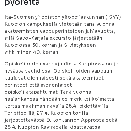
pyöreitä
Itä-Suomen yliopiston ylioppilaskunnan (ISYY)
Kuopion kampuksella vietetään tänä vuonna
akateemisten vappuperinteiden juhlavuotta,
sillä Savo-Karjala excursio järjestetään
Kuopiossa 30. kerran ja Sivistykseen
vihkiminen 40. kerran.
Opiskelijoiden vappujuhlinta Kuopiossa on jo
hyvässä vauhdissa. Opiskelijoiden vappuun
kuuluvat olennaisesti sekä akateemiset
perinteet että monenlaiset
opiskelijatapahtumat. Tänä vuonna
haalarikansaa nähdään esimerkiksi kolmatta
kertaa mualiman navalla 25.4. pidettävillä
Torisitseillä, 27.4. Kuopion torilla
järjestettävässä Eukonkannon Approssa sekä
28.4. Kuopion Raviradalla kisattavassa