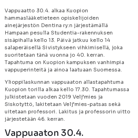
Vappuaatto 30.4. alkaa Kuopion
hammaslääketieteen opiskelijoiden
ainejärjestön Dentina ry:n järjestämällä
Hampaan pesulla Studentia-rakennuksen
sisäpihalla kello 13. Päivä jatkuu kello 14
salaperäisellä Sivistykseen vihkimisellä, joka
suoritetaan tänä vuonna jo 40. kerran.
Tapahtuma on Kuopion kampuksen vanhimpia
vappuperinteitä ja ainoa laatuaan Suomessa.
Ylioppilaskunnan vappuaaton allastapahtuma
Kuopion torilla alkaa kello 17.30. Tapahtumassa
julkistetaan vuoden 2019 Velj’mies ja
Siskotyttö, lakitetaan Velj’mies-patsas sekä
uitetaan professori. Lakitus ja professorin uitto
järjestetään 46. kerran.
Vappuaaton 30.4.