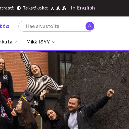
In English
trasti:
Tekstikoko:
rtta
ikuta
Mikä ISYY