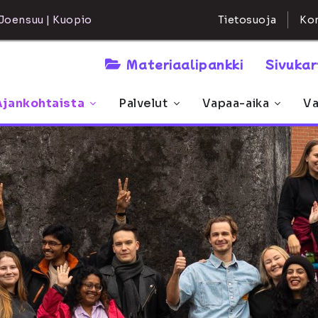
Kon
Joensuu | Kuopio
Tietosuoja
Materiaalipankki
Sivuka
Ajankohtaista
Palvelut
Vapaa-aika
Va