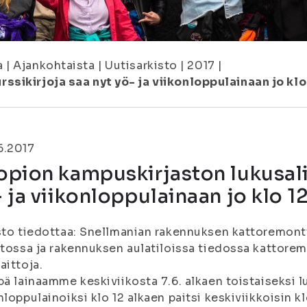
a
|
Ajankohtaista
|
Uutisarkisto
|
2017
|
sikirjoja saa nyt yö- ja viikonloppulainaan jo klo
6.2017
pion kampuskirjaston lukusalik
 ja viikonloppulainaan jo klo 1
sto tiedottaa: Snellmanian rakennuksen kattoremont
stossa ja rakennuksen aulatiloissa tiedossa kattorem
aittoja.
pä lainaamme keskiviikosta 7.6. alkaen toistaiseksi lu
nloppulainoiksi klo 12 alkaen paitsi keskiviikkoisin k