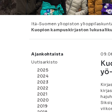
Itä-Suomen yliopiston ylioppilaskunt
Kuopion kampuskirjaston lukusalikurs
Ajankohtaista
09.0
Kuo
Uutisarkisto
yö-
2025
2024
2023
Kirja
2022
kirja
2021
hajuh
2020
Siksi
2019
viiko