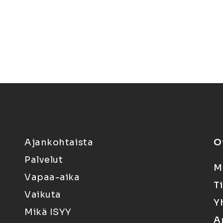
Ajankohtaista
O
Palvelut
M
Vapaa-aika
T
Vaikuta
Y
Mikä ISYY
A