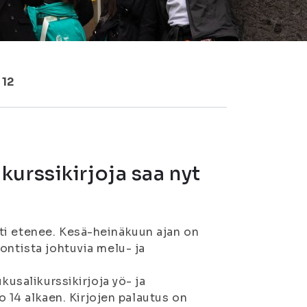
 12
urssikirjoja saa nyt
2
ti etenee. Kesä-heinäkuun ajan on
ontista johtuvia melu- ja
kusalikurssikirjoja yö- ja
lo 14 alkaen. Kirjojen palautus on