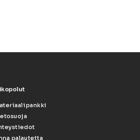
ikopolut
ateriaalipankki
ietosuoja
hteystiedot
nna palautetta