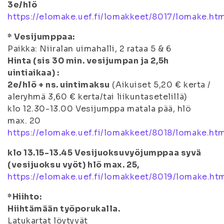
3e/hlö
https://elomake.uef.fi/lomakkeet/8017/lomake.ht
* Vesijumppaa:
Paikka: Niiralan uimahalli, 2 rataa 5 & 6
Hinta (sis 30 min. vesijumpan ja 2,5h
uintiaikaa) :
2e/hlö + ns. uintimaksu
(Aikuiset 5,20 € kerta /
aleryhmä 3,60 € kerta/tai liikuntasetelillä)
klo 12.30-13.00 Vesijumppa matala pää, hlö
max. 20
https://elomake.uef.fi/lomakkeet/8018/lomake.ht
klo 13.15-13.45 Vesijuoksuvyöjumppaa syvä
(vesijuoksu vyöt) hlö max. 25,
https://elomake.uef.fi/lomakkeet/8019/lomake.ht
*Hiihto:
Hiihtämään työporukalla.
Latukartat löytyvät