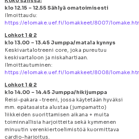
Koko salissa:
klo 12.15 – 12.55 Sählyä omatoimisesti
Ilmoittaudu:
https://elomake.uef.fi/lomakkeet/8007/lomake.ht
Lohkot 1 & 2
klo 13.00 – 13.45 Jumppa/matala kynnys
Keskivartalotreeni core, joka pureutuu
keskivartaloon ja niskahartiaan.
Ilmoittautuminen:
https://elomake.uef.fi/lomakkeet/8008/lomake.ht
Lohkot 1 & 2
klo 14.00 – 14.45 Jumppa/hikijumppa
Reisi-pakara -treeni, jossa käytetään hyväksi
mm. epätasaista alustaa (jumpamatto)
liikkeiden suorittamisen aikana + muita
toiminnallisia harjoitteita sekä kymmenen
minuutin verenkiertoelimistöä kuormittava
cardio-harjoitus.