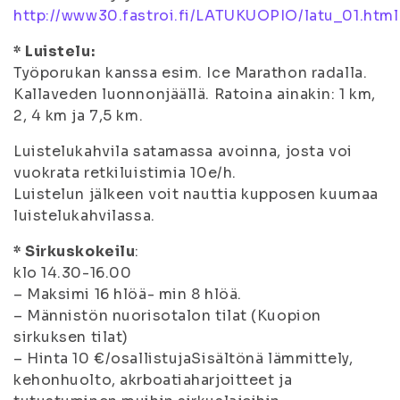
http://www30.fastroi.fi/LATUKUOPIO/latu_01.html
* Luistelu:
Työporukan kanssa esim. Ice Marathon radalla.
Kallaveden luonnonjäällä. Ratoina ainakin: 1 km,
2, 4 km ja 7,5 km.
Luistelukahvila satamassa avoinna, josta voi
vuokrata retkiluistimia 10e/h.
Luistelun jälkeen voit nauttia kupposen kuumaa
luistelukahvilassa.
* Sirkuskokeilu
:
klo 14.30-16.00
– Maksimi 16 hlöä- min 8 hlöä.
– Männistön nuorisotalon tilat (Kuopion
sirkuksen tilat)
– Hinta 10 €/osallistujaSisältönä lämmittely,
kehonhuolto, akrboatiaharjoitteet ja