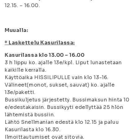
12.15. – 16.00.
Muualla:
* Laskettelu Kasurilassa:
Kasurilassa klo 13.00 – 16.00
3 h lippu ko. ajalle 13e/kpl. Liput lunastetaan
kaikille kerralla.
Käyttöaika HISSILIPULLE vain klo 13-16.
Välineet(monot, sukset, sauvat) ko. ajalle
13e/paketti.
Bussikuljetus järjestetty. Bussimaksun hinta 10
e/edestakaisin. Bussikyyti edellyttää 25 hlön
lähtemistä bussiin.
Lähtö Snellmanian edestä klo 12.15 ja paluu
Kasurilasta klo 16.30.
Ilmoittautumiset ovat sitovia.