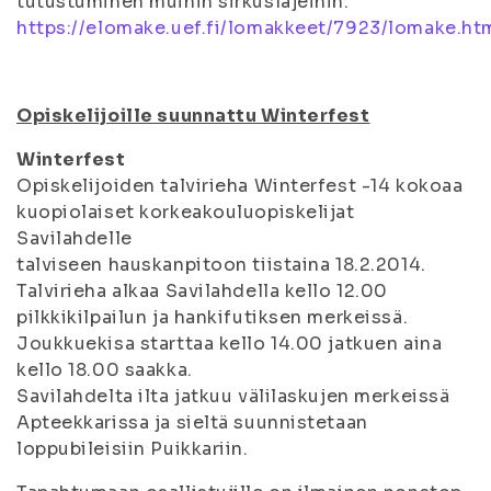
tutustuminen muihin sirkuslajeihin.
https://elomake.uef.fi/lomakkeet/7923/lomake.ht
Opiskelijoille suunnattu Winterfest
Winterfest
Opiskelijoiden talvirieha Winterfest -14 kokoaa
kuopiolaiset korkeakouluopiskelijat
Savilahdelle
talviseen hauskanpitoon tiistaina 18.2.2014.
Talvirieha alkaa Savilahdella kello 12.00
pilkkikilpailun ja hankifutiksen merkeissä.
Joukkuekisa starttaa kello 14.00 jatkuen aina
kello 18.00 saakka.
Savilahdelta ilta jatkuu välilaskujen merkeissä
Apteekkarissa ja sieltä suunnistetaan
loppubileisiin Puikkariin.