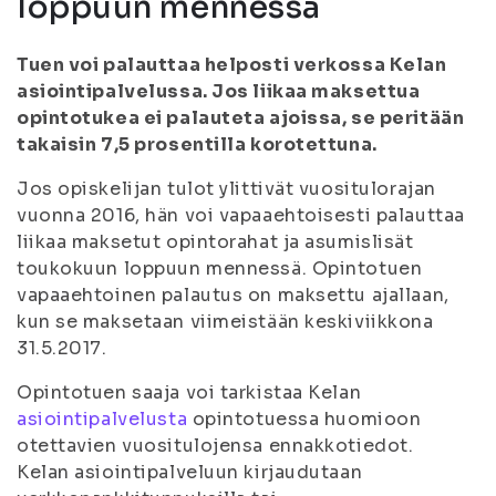
loppuun mennessä
Tuen voi palauttaa helposti verkossa Kelan
asiointipalvelussa. Jos liikaa maksettua
opintotukea ei palauteta ajoissa, se peritään
takaisin 7,5 prosentilla korotettuna.
Jos opiskelijan tulot ylittivät vuositulorajan
vuonna 2016, hän voi vapaaehtoisesti palauttaa
liikaa maksetut opintorahat ja asumislisät
toukokuun loppuun mennessä. Opintotuen
vapaaehtoinen palautus on maksettu ajallaan,
kun se maksetaan viimeistään keskiviikkona
31.5.2017.
Opintotuen saaja voi tarkistaa Kelan
asiointipalvelusta
opintotuessa huomioon
otettavien vuositulojensa ennakkotiedot.
Kelan asiointipalveluun kirjaudutaan