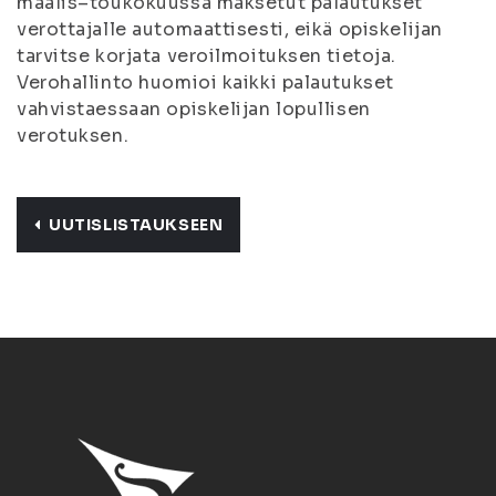
maalis–toukokuussa maksetut palautukset
verottajalle automaattisesti, eikä opiskelijan
tarvitse korjata veroilmoituksen tietoja.
Verohallinto huomioi kaikki palautukset
vahvistaessaan opiskelijan lopullisen
verotuksen.
UUTISLISTAUKSEEN