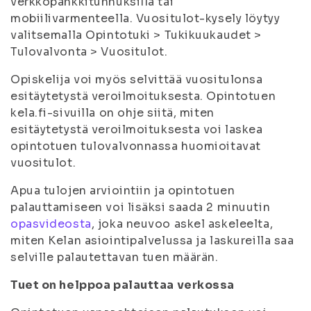
verkkopankkitunnuksilla tai
mobiilivarmenteella. Vuositulot-kysely löytyy
valitsemalla Opintotuki > Tukikuukaudet >
Tulovalvonta > Vuositulot.
Opiskelija voi myös selvittää vuositulonsa
esitäytetystä veroilmoituksesta. Opintotuen
kela.fi-sivuilla on ohje siitä, miten
esitäytetystä veroilmoituksesta voi laskea
opintotuen tulovalvonnassa huomioitavat
vuositulot.
Apua tulojen arviointiin ja opintotuen
palauttamiseen voi lisäksi saada 2 minuutin
opasvideosta
, joka neuvoo askel askeleelta,
miten Kelan asiointipalvelussa ja laskureilla saa
selville palautettavan tuen määrän.
Tuet on helppoa palauttaa verkossa