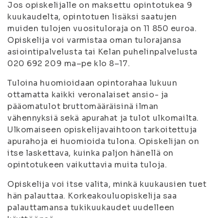
Jos opiskelijalle on maksettu opintotukea 9
kuukaudelta, opintotuen lisäksi saatujen
muiden tulojen vuosituloraja on 11 850 euroa.
Opiskelija voi varmistaa oman tulorajansa
asiointipalvelusta tai Kelan puhelinpalvelusta
020 692 209 ma–pe klo 8–17.
Tuloina huomioidaan opintorahaa lukuun
ottamatta kaikki veronalaiset ansio- ja
pääomatulot bruttomääräisinä ilman
vähennyksiä sekä apurahat ja tulot ulkomailta.
Ulkomaiseen opiskelijavaihtoon tarkoitettuja
apurahoja ei huomioida tulona. Opiskelijan on
itse laskettava, kuinka paljon hänellä on
opintotukeen vaikuttavia muita tuloja.
Opiskelija voi itse valita, minkä kuukausien tuet
hän palauttaa. Korkeakouluopiskelija saa
palauttamansa tukikuukaudet uudelleen