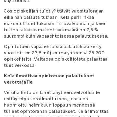
käyttöönsä.
Jos opiskelijan tulot ylittävät vuositulorajan
eikä hän palauta tukiaan, Kela perii liikaa
maksetut tuet takaisin. Tulovalvonnan jälkeen
tukien takaisin maksettava määrä on 7,5 %
suurempi kuin vapaaehtoisessa palautuksessa.
Opintotuen vapaaehtoisia palautuksia kertyi
vuosi sitten 27,8 milj. euroa yhteensä 26 200
opiskelijalta. Valtaosa opiskelijoista palauttaa
tuet verkossa.
Kela ilmoittaa opintotuen palautukset
verottajalle
Verohallinto on lähettänyt verovelvollisille
esitäytetyn veroilmoituksen, jossa on
huomioitu helmikuun loppuun mennessä
tulleet opintorahan palautukset. Kela ilmoittaa