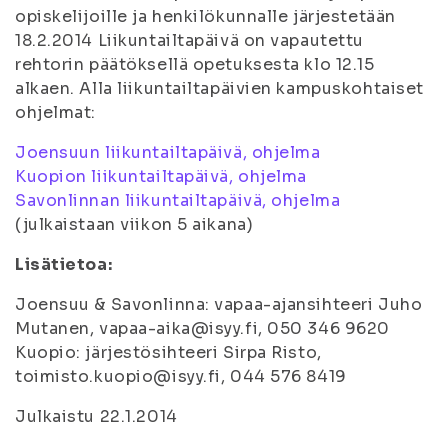
opiskelijoille ja henkilökunnalle järjestetään
18.2.2014 Liikuntailtapäivä on vapautettu
rehtorin päätöksellä opetuksesta klo 12.15
alkaen. Alla liikuntailtapäivien kampuskohtaiset
ohjelmat:
Joensuun liikuntailtapäivä, ohjelma
Kuopion liikuntailtapäivä, ohjelma
Savonlinnan liikuntailtapäivä, ohjelma
(julkaistaan viikon 5 aikana)
Lisätietoa:
Joensuu & Savonlinna: vapaa-ajansihteeri Juho
Mutanen, vapaa-aika@isyy.fi, 050 346 9620
Kuopio: järjestösihteeri Sirpa Risto,
toimisto.kuopio@isyy.fi, 044 576 8419
Julkaistu 22.1.2014