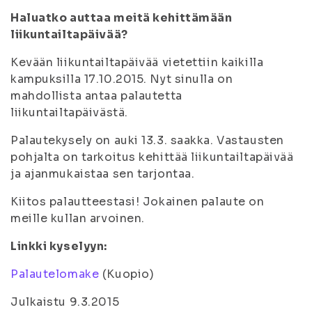
Haluatko auttaa meitä kehittämään
liikuntailtapäivää?
Kevään liikuntailtapäivää vietettiin kaikilla
kampuksilla 17.10.2015. Nyt sinulla on
mahdollista antaa palautetta
liikuntailtapäivästä.
Palautekysely on auki 13.3. saakka. Vastausten
pohjalta on tarkoitus kehittää liikuntailtapäivää
ja ajanmukaistaa sen tarjontaa.
Kiitos palautteestasi! Jokainen palaute on
meille kullan arvoinen.
Linkki kyselyyn:
Palautelomake
(Kuopio)
Julkaistu 9.3.2015