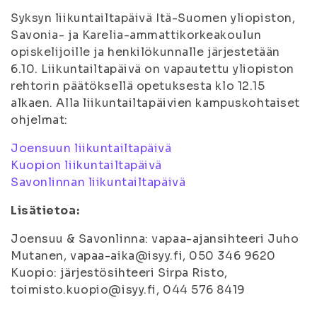
Syksyn liikuntailtapäivä Itä-Suomen yliopiston,
Savonia- ja Karelia-ammattikorkeakoulun
opiskelijoille ja henkilökunnalle järjestetään
6.10. Liikuntailtapäivä on vapautettu yliopiston
rehtorin päätöksellä opetuksesta klo 12.15
alkaen. Alla liikuntailtapäivien kampuskohtaiset
ohjelmat:
Joensuun liikuntailtapäivä
Kuopion liikuntailtapäivä
Savonlinnan liikuntailtapäivä
Lisätietoa:
Joensuu & Savonlinna: vapaa-ajansihteeri Juho
Mutanen, vapaa-aika@isyy.fi, 050 346 9620
Kuopio: järjestösihteeri Sirpa Risto,
toimisto.kuopio@isyy.fi, 044 576 8419