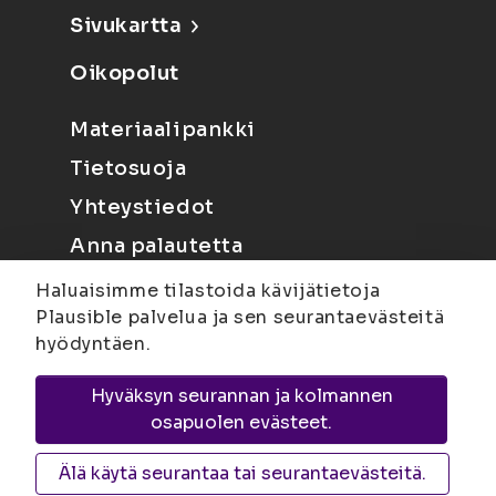
Sivukartta
Oikopolut
Materiaalipankki
Tietosuoja
Yhteystiedot
Anna palautetta
Haluaisimme tilastoida kävijätietoja
Plausible palvelua ja sen seurantaevästeitä
hyödyntäen.
Hyväksyn seurannan ja kolmannen
Joensuu
Suvantokatu 6, 80100 Joensuu |
osapuolen evästeet.
Kuopio
Yliopistonranta 15, PL 1627, 70211
Kuopio
Älä käytä seurantaa tai seurantaevästeitä.