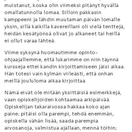
muistanut, koska olin viimeksi pitänyt hyvällä
omallatunnolla lomaa. Silloin pakkasin
kamppeeni ja lähdin muutaman päivän lomalle
yksin, sillä kaikilla kavereillani oli vielä tenttejä,
heidän kesätyönsä olivat jo alkaneet tai heillä
ei ollut varaa lähteä.
Viime syksynä huomautimme opinto-
ohjaajallemme, että lukarimme on niin täynnä
kursseja ettei kandin kirjoittamiseen jäisi aikaa.
Hän totesi vain kylmän viileästi, että onhan
meillä joululoma aikaa kirjoittaa.
Nämä eivät ole mitään yksittäisiä esimerkkejä,
vaan opiskelijoiden kohtaamaa arkipäivää.
Opiskelijan takaraivossa hakkaa koko ajan
paine; pitäisi olla parempi, tehdä enemmän,
opiskella vähän lisää, saada parempia
arvosanoja, valmistua ajallaan, mennä töihin;