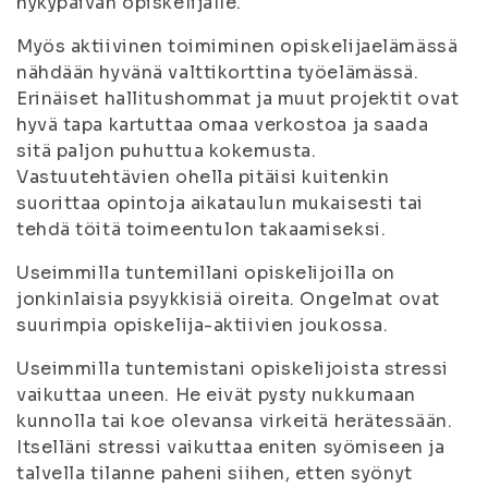
nykypäivän opiskelijalle.
Myös aktiivinen toimiminen opiskelijaelämässä
nähdään hyvänä valttikorttina työelämässä.
Erinäiset hallitushommat ja muut projektit ovat
hyvä tapa kartuttaa omaa verkostoa ja saada
sitä paljon puhuttua kokemusta.
Vastuutehtävien ohella pitäisi kuitenkin
suorittaa opintoja aikataulun mukaisesti tai
tehdä töitä toimeentulon takaamiseksi.
Useimmilla tuntemillani opiskelijoilla on
jonkinlaisia psyykkisiä oireita. Ongelmat ovat
suurimpia opiskelija-aktiivien joukossa.
Useimmilla tuntemistani opiskelijoista stressi
vaikuttaa uneen. He eivät pysty nukkumaan
kunnolla tai koe olevansa virkeitä herätessään.
Itselläni stressi vaikuttaa eniten syömiseen ja
talvella tilanne paheni siihen, etten syönyt