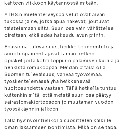
kahteen viikkoon käytännössä mitään.
YTHS:n mielenterveyspalvelut ovat aivan
tukossa ja ne, jotka apua hakevat, joutuvat
taistelemaan siitä. Suuri osa vain vähättelee
oireitaan, eikä edes hakeudu avun piiriin.
Epävarma tulevaisuus, heikko toimeentulo ja
suorituspaineet ajavat tämän hetken
opiskelijoita kohti loppuun palamisen kuilua ja
henkistä romukoppaa. Meidän pitäisi olla
Suomen tulevaisuus, vahvaa työvoimaa,
työskentelemässä yhä heikkenevää
huoltosuhdetta vastaan. Tällä hetkellä tuntuu
kuitenkin siltä, että meistä suuri osa päätyy
sairaslomakierteeseen jo muutaman vuoden
työssäkäynnin jälkeen.
Tällä hyvinvointiviikolla suosittelen kaikille
oman jaksamisen pohtimista. Mikä on se tapa,