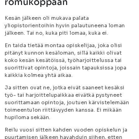
romukoppaan
Kesän jälkeen oli mukava palata
yliopistorientoihin hyvin palautuneena loman
jälkeen. Tai no, kuka piti lomaa, kuka ei.
En taida tietää montaa opiskelijaa, joka olisi
pitänyt kunnon kesäloman, sillä kaikki olivat
koko kesän kesätöissä, työharjoittelussa tai
suorittivat opintoja, joissain tapauksissa jopa
kaikkia kolmea yhtä aikaa.
Ja sitten ovat ne, jotka eivät saaneet kesäksi
työ- tai harjoittelupaikkaa eivätkä pystyneet
suorittamaan opintoja, joutuen kärvistelemään
toimeentulon riittävyyden kanssa. Ei mikään
hupiloma sekään.
Reilu vuosi sitten kahden vuoden opiskelun ja
puurtamisen jälkeen havahduin siihen, etten