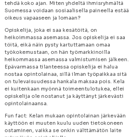
tehdä koko ajan. Miten yhdeltä ihmisryhmältä
Suomessa voidaan sosiaalisella paineella estää
oikeus vapaaseen ja lomaan?
Opiskelija, joka ei saa kesätöitä, on
heikoimmassa asemassa. Jos opiskelija ei saa
töitä, eikä näin pysty kartuttamaan omaa
työkokemustaan, on hän työmarkkinoilla
heikommassa asemassa valmistumisen jälkeen.
Epävarmassa tilanteessa opiskelija ei halua
nostaa opintolainaa, sillä ilman työpaikkaa sitä
on tulevaisuudessa hankala maksaa pois. Kela
ei kuitenkaan myönnä toimeentulotukea, ellei
opiskelija ole nostanut ja käyttänyt järkevästi
opintolainaansa.
Fun fact: Kelan mukaan opintolainan järkevään
käyttöön ei muuten kuulu uuden tietokoneen
ostaminen, vaikka se onkin välttämätön laite