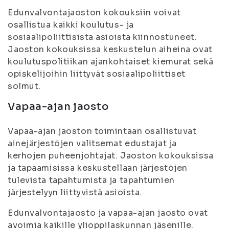
Edunvalvontajaoston kokouksiin voivat
osallistua kaikki koulutus- ja
sosiaalipoliittisista asioista kiinnostuneet.
Jaoston kokouksissa keskustelun aiheina ovat
koulutuspolitiikan ajankohtaiset kiemurat sekä
opiskelijoihin liittyvät sosiaalipoliittiset
solmut.
Vapaa-ajan jaosto
Vapaa-ajan jaoston toimintaan osallistuvat
ainejärjestöjen valitsemat edustajat ja
kerhojen puheenjohtajat. Jaoston kokouksissa
ja tapaamisissa keskustellaan järjestöjen
tulevista tapahtumista ja tapahtumien
järjestelyyn liittyvistä asioista.
Edunvalvontajaosto ja vapaa-ajan jaosto ovat
avoimia kaikille ylioppilaskunnan jäsenille.