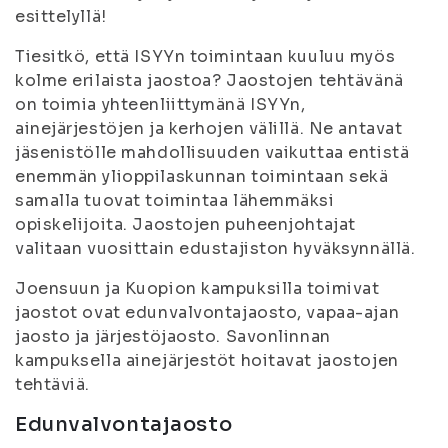
esittelyllä!
Tiesitkö, että
ISYYn toimintaan kuuluu myös
kolme erilaista jaosto
a?
Jaostojen tehtävänä
on toimia yhteenliittymänä ISYYn,
ainejärjestöjen ja kerhojen välillä. Ne antavat
jäsen
istölle mahdollisuuden vaikuttaa entistä
enemmän ylioppilaskunnan toimintaan sekä
samalla tuovat toimintaa lähemmäksi
opiskelijoita. Jaostojen puheenjohtajat
valitaan vuosittain edustajiston hyväksynnällä.
Joensuun ja Kuopion kampuksilla toimivat
jaostot ovat edunvalvontajaosto, vapaa-ajan
jaosto ja järjestöjaosto. Savonlinnan
kampuksella ainejärjestöt hoitavat jaostojen
tehtäviä.
Edunvalvontajaosto