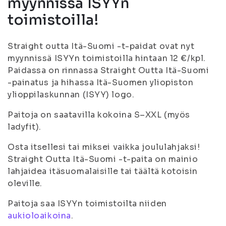
myynnissä ISYYn
toimistoilla!
Straight outta Itä-Suomi -t-paidat ovat nyt
myynnissä ISYYn toimistoilla hintaan 12 €/kpl.
Paidassa on rinnassa Straight Outta Itä-Suomi
-painatus ja hihassa Itä-Suomen yliopiston
ylioppilaskunnan (ISYY) logo.
Paitoja on saatavilla kokoina S–XXL (myös
ladyfit).
Osta itsellesi tai miksei vaikka joululahjaksi!
Straight Outta Itä-Suomi -t-paita on mainio
lahjaidea itäsuomalaisille tai täältä kotoisin
oleville.
Paitoja saa ISYYn toimistoilta niiden
aukioloaikoina
.