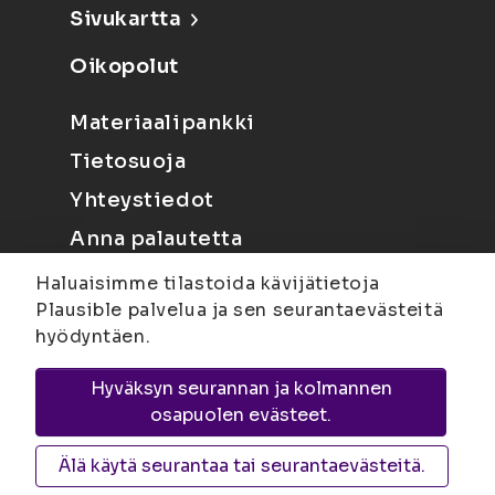
Sivukartta
Oikopolut
Materiaalipankki
Tietosuoja
Yhteystiedot
Anna palautetta
Haluaisimme tilastoida kävijätietoja
Plausible palvelua ja sen seurantaevästeitä
hyödyntäen.
Hyväksyn seurannan ja kolmannen
Joensuu
Suvantokatu 6, 80100 Joensuu |
osapuolen evästeet.
Kuopio
Yliopistonranta 15, PL 1627, 70211
Kuopio
Älä käytä seurantaa tai seurantaevästeitä.