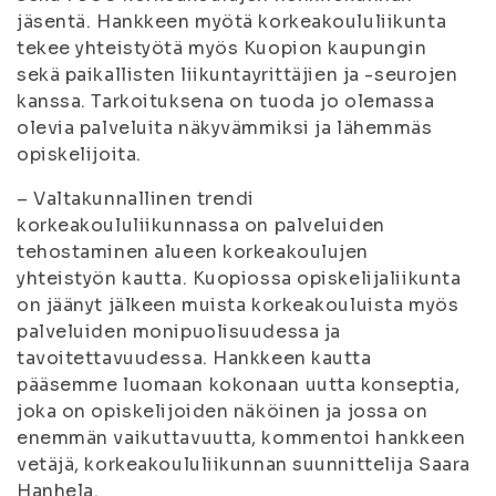
jäsentä. Hankkeen myötä korkeakoululiikunta
tekee yhteistyötä myös Kuopion kaupungin
sekä paikallisten liikuntayrittäjien ja -seurojen
kanssa. Tarkoituksena on tuoda jo olemassa
olevia palveluita näkyvämmiksi ja lähemmäs
opiskelijoita.
– Valtakunnallinen trendi
korkeakoululiikunnassa on palveluiden
tehostaminen alueen korkeakoulujen
yhteistyön kautta. Kuopiossa opiskelijaliikunta
on jäänyt jälkeen muista korkeakouluista myös
palveluiden monipuolisuudessa ja
tavoitettavuudessa. Hankkeen kautta
pääsemme luomaan kokonaan uutta konseptia,
joka on opiskelijoiden näköinen ja jossa on
enemmän vaikuttavuutta, kommentoi hankkeen
vetäjä, korkeakoululiikunnan suunnittelija Saara
Hanhela.