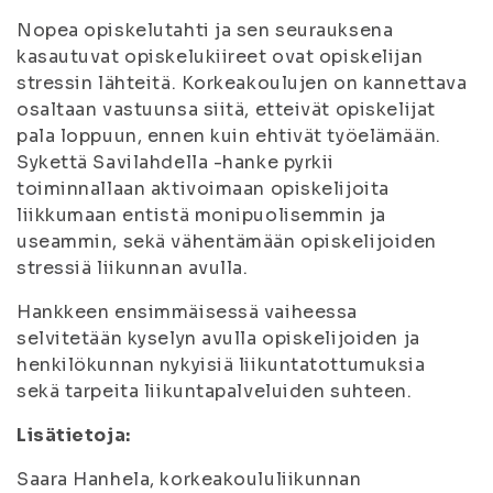
Nopea opiskelutahti ja sen seurauksena
kasautuvat opiskelukiireet ovat opiskelijan
stressin lähteitä. Korkeakoulujen on kannettava
osaltaan vastuunsa siitä, etteivät opiskelijat
pala loppuun, ennen kuin ehtivät työelämään.
Sykettä Savilahdella -hanke pyrkii
toiminnallaan aktivoimaan opiskelijoita
liikkumaan entistä monipuolisemmin ja
useammin, sekä vähentämään opiskelijoiden
stressiä liikunnan avulla.
Hankkeen ensimmäisessä vaiheessa
selvitetään kyselyn avulla opiskelijoiden ja
henkilökunnan nykyisiä liikuntatottumuksia
sekä tarpeita liikuntapalveluiden suhteen.
Lisätietoja:
Saara Hanhela, korkeakoululiikunnan