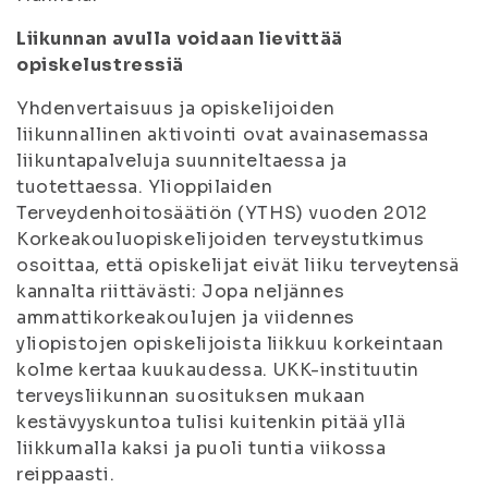
Liikunnan avulla voidaan lievittää
opiskelustressiä
Yhdenvertaisuus ja opiskelijoiden
liikunnallinen aktivointi ovat avainasemassa
liikuntapalveluja suunniteltaessa ja
tuotettaessa. Ylioppilaiden
Terveydenhoitosäätiön (YTHS) vuoden 2012
Korkeakouluopiskelijoiden terveystutkimus
osoittaa, että opiskelijat eivät liiku terveytensä
kannalta riittävästi: Jopa neljännes
ammattikorkeakoulujen ja viidennes
yliopistojen opiskelijoista liikkuu korkeintaan
kolme kertaa kuukaudessa. UKK-instituutin
terveysliikunnan suosituksen mukaan
kestävyyskuntoa tulisi kuitenkin pitää yllä
liikkumalla kaksi ja puoli tuntia viikossa
reippaasti.