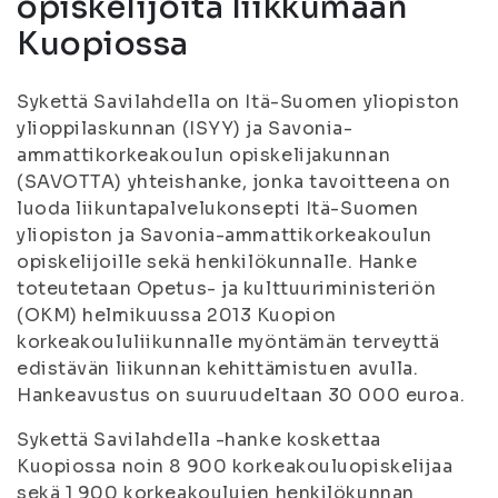
opiskelijoita liikkumaan
Kuopiossa
Sykettä Savilahdella on Itä-Suomen yliopiston
ylioppilaskunnan (ISYY) ja Savonia-
ammattikorkeakoulun opiskelijakunnan
(SAVOTTA) yhteishanke, jonka tavoitteena on
luoda liikuntapalvelukonsepti Itä-Suomen
yliopiston ja Savonia-ammattikorkeakoulun
opiskelijoille sekä henkilökunnalle. Hanke
toteutetaan Opetus- ja kulttuuriministeriön
(OKM) helmikuussa 2013 Kuopion
korkeakoululiikunnalle myöntämän terveyttä
edistävän liikunnan kehittämistuen avulla.
Hankeavustus on suuruudeltaan 30 000 euroa.
Sykettä Savilahdella -hanke koskettaa
Kuopiossa noin 8 900 korkeakouluopiskelijaa
sekä 1 900 korkeakoulujen henkilökunnan