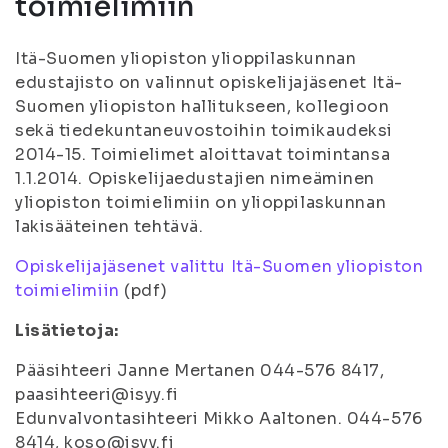
toimielimiin
Itä-Suomen yliopiston ylioppilaskunnan
edustajisto on valinnut opiskelijajäsenet Itä-
Suomen yliopiston hallitukseen, kollegioon
sekä tiedekuntaneuvostoihin toimikaudeksi
2014-15. Toimielimet aloittavat toimintansa
1.1.2014. Opiskelijaedustajien nimeäminen
yliopiston toimielimiin on ylioppilaskunnan
lakisääteinen tehtävä.
Opiskelijajäsenet valittu Itä-Suomen yliopiston
toimielimiin
(pdf)
Lisätietoja:
Pääsihteeri Janne Mertanen 044-576 8417,
paasihteeri@isyy.fi
Edunvalvontasihteeri Mikko Aaltonen. 044-576
8414, koso@isyy.fi