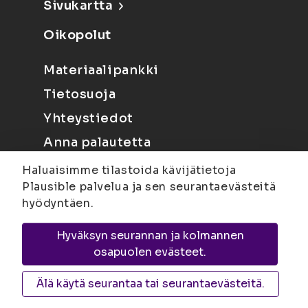
Sivukartta
Oikopolut
Materiaalipankki
Tietosuoja
Yhteystiedot
Anna palautetta
Haluaisimme tilastoida kävijätietoja
Plausible palvelua ja sen seurantaevästeitä
hyödyntäen.
Hyväksyn seurannan ja kolmannen
Joensuu
Suvantokatu 6, 80100 Joensuu |
osapuolen evästeet.
Kuopio
Yliopistonranta 15, PL 1627, 70211
Kuopio
Älä käytä seurantaa tai seurantaevästeitä.