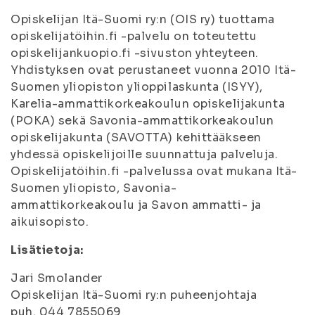
Opiskelijan Itä-Suomi ry:n (OIS ry) tuottama
opiskelijatöihin.fi -palvelu on toteutettu
opiskelijankuopio.fi -sivuston yhteyteen.
Yhdistyksen ovat perustaneet vuonna 2010 Itä-
Suomen yliopiston ylioppilaskunta (ISYY),
Karelia-ammattikorkeakoulun opiskelijakunta
(POKA) sekä Savonia-ammattikorkeakoulun
opiskelijakunta (SAVOTTA) kehittääkseen
yhdessä opiskelijoille suunnattuja palveluja.
Opiskelijatöihin.fi -palvelussa ovat mukana Itä-
Suomen yliopisto, Savonia-
ammattikorkeakoulu ja Savon ammatti- ja
aikuisopisto.
Lisätietoja:
Jari Smolander
Opiskelijan Itä-Suomi ry:n puheenjohtaja
puh. 044 7855069