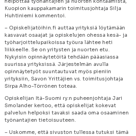
helpottaa työnantajien ja nuorten kohtaamista,
Kuopion kauppakamarin toimitusjohtaja Silja
Huhtiniemi kommentoi.
– Opiskelijatöihin.fi auttaa yrityksiä löytämään
kasvavat osaajat ja opiskelujen ohessa kesä- ja
työharjoittelupaikoissa työura lähtee heti
liikkeelle. Se on yritysten ja nuorten etu.
Nykyisin opinnäytetöitä tehdään pääasiassa
suurissa yrityksissä. Järjestelmän avulla
opinnäytetyöt suuntautuvat myös pieniin
yrityksiin, Savon Yrittäjien vs. toimitusjohtaja
Sirpa Alho-Törrönen toteaa.
Opiskelijan Itä-Suomi ry:n puheenjohtaja Jari
Smolander kertoo, että opiskelijat kokevat
palvelun helpoksi tavaksi saada oma osaaminen
työnantajien tietoisuuteen.
– Uskomme, että sivuston tullessa tutuksi tämä