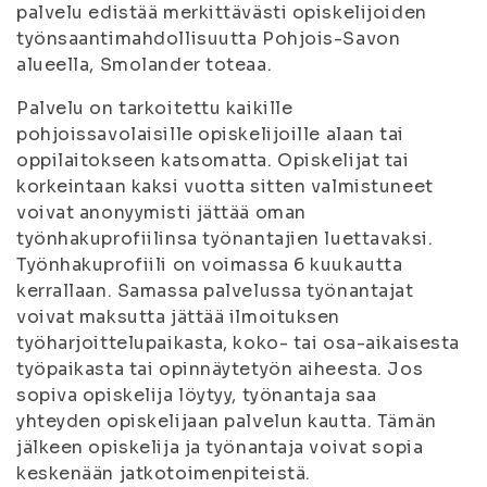
palvelu edistää merkittävästi opiskelijoiden
työnsaantimahdollisuutta Pohjois-Savon
alueella, Smolander toteaa.
Palvelu on tarkoitettu kaikille
pohjoissavolaisille opiskelijoille alaan tai
oppilaitokseen katsomatta. Opiskelijat tai
korkeintaan kaksi vuotta sitten valmistuneet
voivat anonyymisti jättää oman
työnhakuprofiilinsa työnantajien luettavaksi.
Työnhakuprofiili on voimassa 6 kuukautta
kerrallaan. Samassa palvelussa työnantajat
voivat maksutta jättää ilmoituksen
työharjoittelupaikasta, koko- tai osa-aikaisesta
työpaikasta tai opinnäytetyön aiheesta. Jos
sopiva opiskelija löytyy, työnantaja saa
yhteyden opiskelijaan palvelun kautta. Tämän
jälkeen opiskelija ja työnantaja voivat sopia
keskenään jatkotoimenpiteistä.