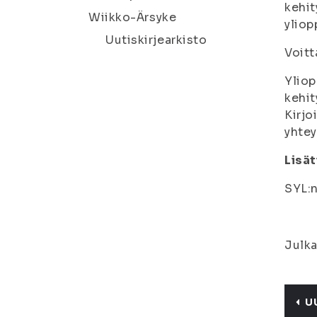
kehit
Wiikko-Ärsyke
yliop
Uutiskirjearkisto
Voitt
Yliop
kehit
Kirjo
yhtey
Lisät
SYL:n
Julka
U