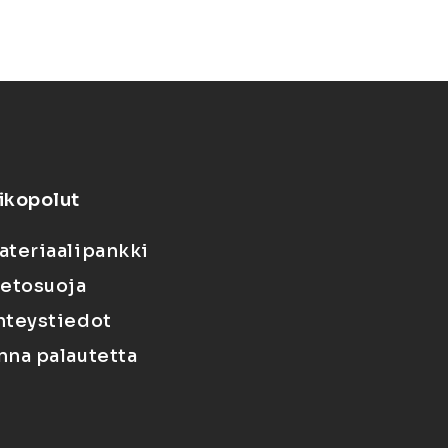
ikopolut
ateriaalipankki
ietosuoja
hteystiedot
nna palautetta