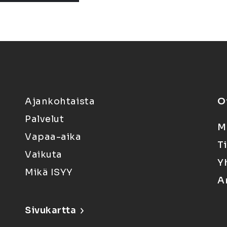
Ajankohtaista
O
Palvelut
M
Vapaa-aika
T
Vaikuta
Y
Mikä ISYY
A
Sivukartta