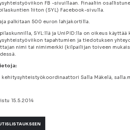
ysyhteistyöviikon FB -sivuillaan. Finaaliin osallistu
pilaskuntien liiton (SYL) Facebook-sivulla.
aja palkitaan 500 euron lahjakortilla.
pilaskunnilla, SYL:llä ja UniPID:lla on oikeus käyttää 
ysyhteistyöviikon tapahtumien ja tiedotuksen yhtey
ittajan nimi tai nimimerkki (kilpailijan toiveen mukai
dessä.
ietoja:
 kehitysyhteistyökoordinaattori Salla Mäkelä, salla
istu 15.5.2014
UTISLISTAUKSEEN