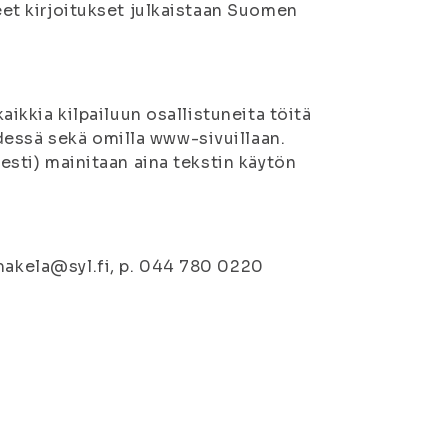
neet kirjoitukset julkaistaan Suomen
kaikkia kilpailuun osallistuneita töitä
dessä sekä omilla www-sivuillaan.
sesti) mainitaan aina tekstin käytön
.makela@syl.fi, p. 044 780 0220