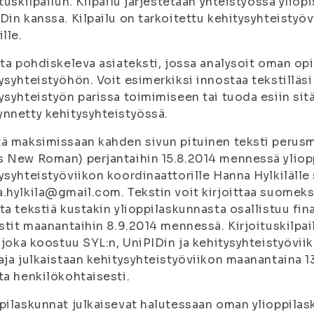
ituskilpailun. Kilpailu järjestetään yhteistyössä ylio
Din kanssa. Kilpailu on tarkoitettu kehitysyhteistyöv
ille.
ita pohdiskeleva asiateksti, jossa analysoit oman opi
ysyhteistyöhön. Voit esimerkiksi innostaa tekstilläsi
ysyhteistyön parissa toimimiseen tai tuoda esiin sitä
nnetty kehitysyhteistyössä.
ä maksimissaan kahden sivun pituinen teksti perusmuot
 New Roman) perjantaihin 15.8.2014 mennessä yliop
ysyhteistyöviikon koordinaattorille Hanna Hylkiläll
.hylkila@gmail.com. Tekstin voit kirjoittaa suomeksi
ta tekstiä kustakin ylioppilaskunnasta osallistuu fina
istit maanantaihin 8.9.2014 mennessä. Kirjoituskilpa
, joka koostuu SYL:n, UniPIDin ja kehitysyhteistyövi
aja julkaistaan kehitysyhteistyöviikon maanantaina 13
ta henkilökohtaisesti.
pilaskunnat julkaisevat halutessaan oman ylioppilask