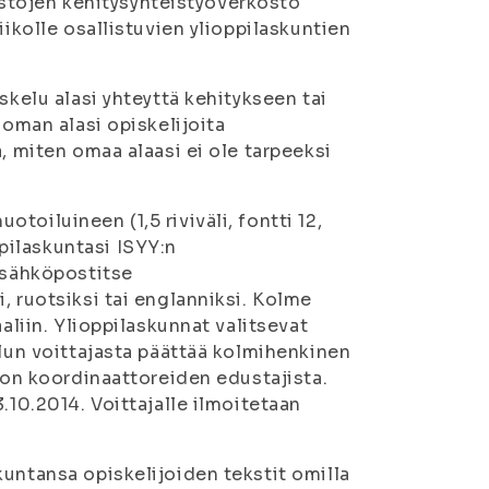
pistojen kehitysyhteistyöverkosto
iikolle osallistuvien ylioppilaskuntien
skelu alasi yhteyttä kehitykseen tai
 oman alasi opiskelijoita
, miten omaa alaasi ei ole tarpeeksi
oiluineen (1,5 riviväli, fontti 12,
pilaskuntasi ISYY:n
e sähköpostitse
, ruotsiksi tai englanniksi. Kolme
aliin. Ylioppilaskunnat valitsevat
ilun voittajasta päättää kolmihenkinen
ikon koordinaattoreiden edustajista.
.10.2014. Voittajalle ilmoitetaan
untansa opiskelijoiden tekstit omilla