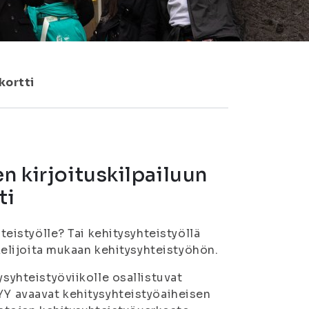
kortti
n kirjoituskilpailuun
ti
hteistyölle? Tai kehitysyhteistyöllä
skelijoita mukaan kehitysyhteistyöhön.
ysyhteistyöviikolle osallistuvat
TYY avaavat kehitysyhteistyöaiheisen