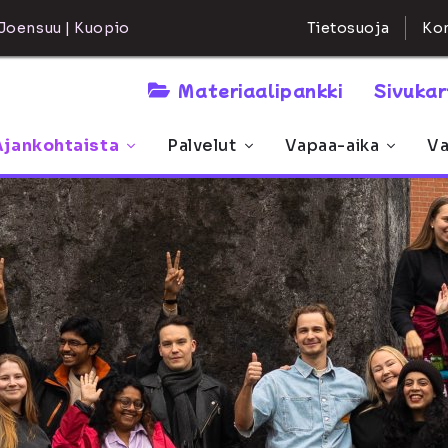
Kon
Joensuu | Kuopio
Tietosuoja
Materiaalipankki
Sivuka
Ajankohtaista
Palvelut
Vapaa-aika
Va