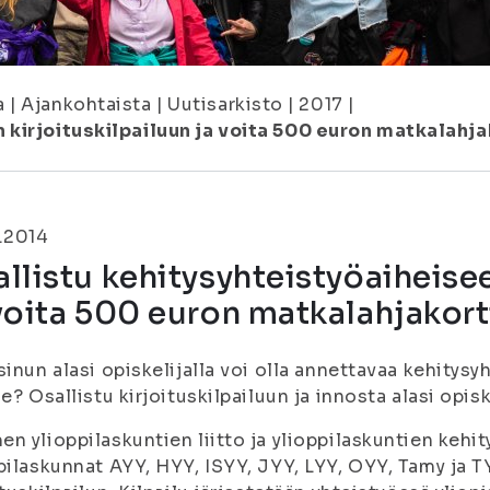
a
|
Ajankohtaista
|
Uutisarkisto
|
2017
|
 kirjoituskilpailuun ja voita 500 euron matkalahja
.2014
llistu kehitysyhteistyöaiheisee
voita 500 euron matkalahjakort
sinun alasi opiskelijalla voi olla annettavaa kehitysy
le? Osallistu kirjoituskilpailuun ja innosta alasi opi
n ylioppilaskuntien liitto ja ylioppilaskuntien kehit
pilaskunnat AYY, HYY, ISYY, JYY, LYY, OYY, Tamy ja 