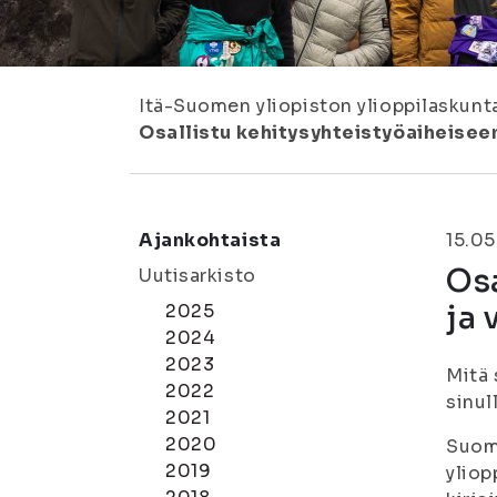
Itä-Suomen yliopiston ylioppilaskunt
Osallistu kehitysyhteistyöaiheiseen
Ajankohtaista
15.05
Osa
Uutisarkisto
ja 
2025
2024
2023
Mitä 
2022
sinul
2021
2020
Suome
2019
yliop