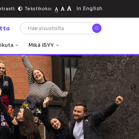
In English
trasti:
Tekstikoko:
rtta
ikuta
Mikä ISYY