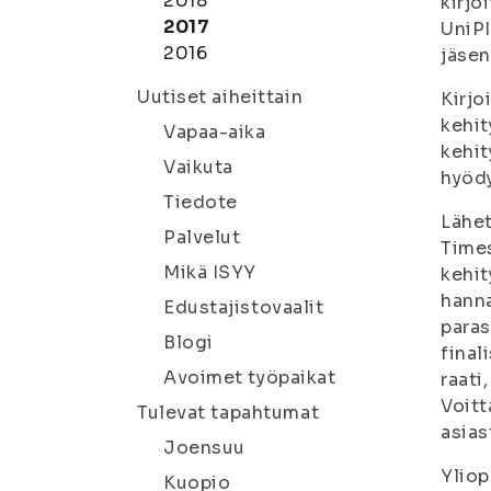
2018
kirjo
2017
UniPI
2016
jäsen
Uutiset aiheittain
Kirjo
kehit
Vapaa-aika
kehit
Vaikuta
hyödy
Tiedote
Lähet
Palvelut
Times
Mikä ISYY
kehit
hanna
Edustajistovaalit
paras
Blogi
final
Avoimet työpaikat
raati
Voitt
Tulevat tapahtumat
asias
Joensuu
Yliop
Kuopio