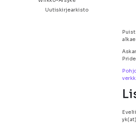
Wiikko-Ärsyke
Uutiskirjearkisto
Puist
alka
Askar
Pride
Pohjo
verkk
Li
Eveli
yk(at