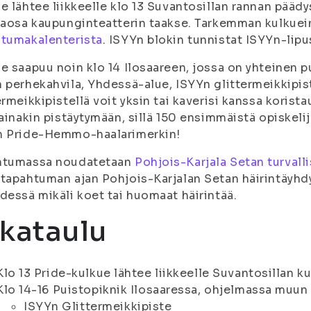
e lähtee liikkeelle klo 13 Suvantosillan rannan päädys
kaosa kaupunginteatterin taakse. Tarkemman kulkue
htumakalenterista
. ISYYn blokin tunnistat ISYYn-lipu
e saapuu noin klo 14 Ilosaareen, jossa on yhteinen 
 perhekahvila, Yhdessä-alue, ISYYn glittermeikkipist
ermeikkipistellä voit yksin tai kaverisi kanssa korista
 ainakin pistäytymään, sillä 150 ensimmäistä opiskeli
n Pride-Hemmo-haalarimerkin!
htumassa noudatetaan
Pohjois-Karjala Setan turvall
tapahtuman ajan Pohjois-Karjalan Setan häirintäyhdys
dessä mikäli koet tai huomaat häirintää.
kataulu
Klo 13 Pride-kulkue lähtee liikkeelle Suvantosillan k
Klo 14-16 Puistopiknik Ilosaaressa, ohjelmassa muu
ISYYn Glittermeikkipiste