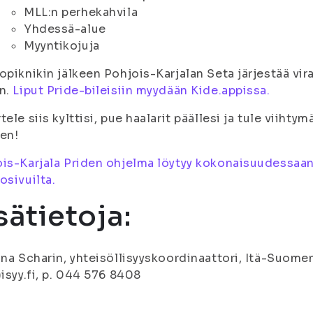
MLL:n perhekahvila
Yhdessä-alue
Myyntikojuja
opiknikin jälkeen Pohjois-Karjalan Seta järjestää vira
en.
Liput Pride-bileisiin myydään Kide.appissa.
tele siis kylttisi, pue haalarit päällesi ja tule viih
en!
is-Karjala Priden ohjelma löytyy kokonaisuudessaan
osivuilta.
sätietoja:
ina Scharin, yhteisöllisyyskoordinaattori, Itä-Suomen
)isyy.fi, p. 044 576 8408