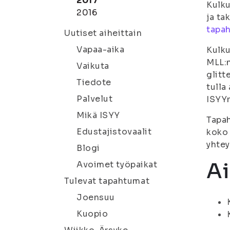
2017
Kulku
2016
ja ta
tapa
Uutiset aiheittain
Vapaa-aika
Kulku
MLL:n
Vaikuta
glitt
Tiedote
tulla
Palvelut
ISYY
Mikä ISYY
Tapa
Edustajistovaalit
koko 
yhtey
Blogi
Ai
Avoimet työpaikat
Tulevat tapahtumat
Joensuu
Kuopio