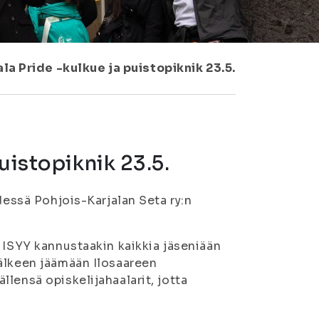
la Pride -kulkue ja puistopiknik 23.5.
uistopiknik 23.5.
dessä Pohjois-Karjalan Seta ry:n
 ISYY kannustaakin kaikkia jäseniään
älkeen jäämään Ilosaareen
lensä opiskelijahaalarit, jotta
.