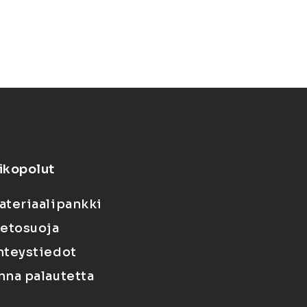
ikopolut
ateriaalipankki
ietosuoja
hteystiedot
nna palautetta