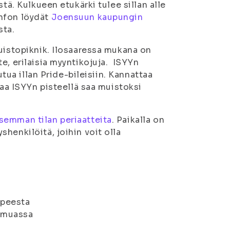
tä. Kulkueen etukärki tulee sillan alle
infon löydät
Joensuun kaupungin
sta.
puistopiknik. Ilosaaressa mukana on
e, erilaisia myyntikojuja. ISYYn
utua illan Pride-bileisiin. Kannattaa
jaa ISYYn pisteellä saa muistoksi
isemman tilan periaatteita
. Paikalla on
henkilöitä, joihin voit olla
upeesta
n muassa