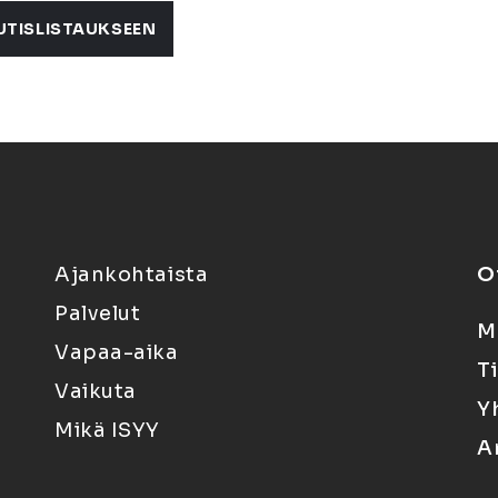
UTISLISTAUKSEEN
Ajankohtaista
O
Palvelut
M
Vapaa-aika
T
Vaikuta
Y
Mikä ISYY
A