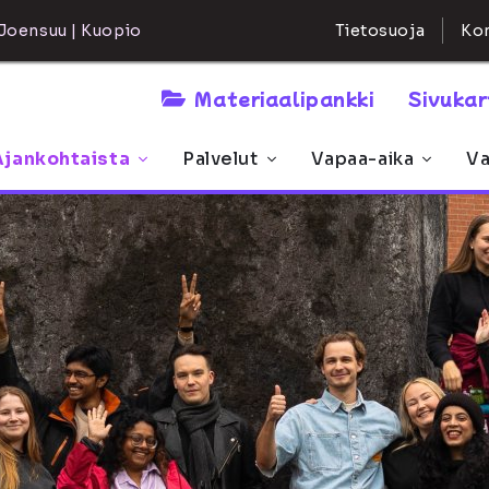
Kon
Joensuu | Kuopio
Tietosuoja
Materiaalipankki
Sivuka
Ajankohtaista
Palvelut
Vapaa-aika
Va