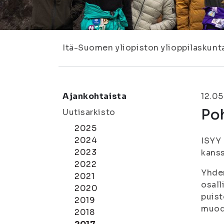
Itä-Suomen yliopiston ylioppilaskunt
Ajankohtaista
12.0
Poh
Uutisarkisto
2025
2024
ISYY 
2023
kanss
2022
Yhden
2021
osall
2020
puist
2019
muod
2018