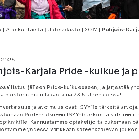
a
|
Ajankohtaista
|
Uutisarkisto
|
2017
|
Pohjois-Karja
5.2026
jois-Karjala Pride -kulkue ja p
osallistuu jälleen Pride-kulkueeseen, ja järjestää yh
a puistopiknikin lauantaina 23.5. Joensuussa!
vertaisuus ja avoimuus ovat ISYYlle tärkeitä arvoja.
istumaan Pride-kulkueen ISYY-blokkiin ja kulkueen j
opiknikille. Kannustamme opiskelijoita pukemaan pääl
ostamme yhdessä värikkään sateenkaarevan joukon