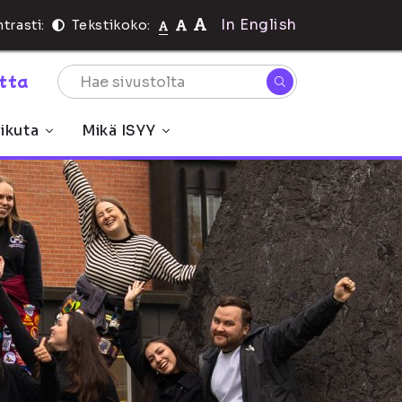
In English
trasti:
Tekstikoko:
rtta
ikuta
Mikä ISYY