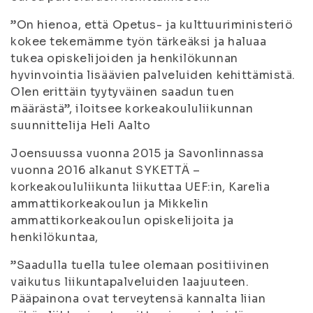
”On hienoa, että Opetus- ja kulttuuriministeriö
kokee tekemämme työn tärkeäksi ja haluaa
tukea opiskelijoiden ja henkilökunnan
hyvinvointia lisäävien palveluiden kehittämistä.
Olen erittäin tyytyväinen saadun tuen
määrästä”, iloitsee korkeakoululiikunnan
suunnittelija Heli Aalto
Joensuussa vuonna 2015 ja Savonlinnassa
vuonna 2016 alkanut SYKETTÄ –
korkeakoululiikunta liikuttaa UEF:in, Karelia
ammattikorkeakoulun ja Mikkelin
ammattikorkeakoulun opiskelijoita ja
henkilökuntaa,
”Saadulla tuella tulee olemaan positiivinen
vaikutus liikuntapalveluiden laajuuteen.
Pääpainona ovat terveytensä kannalta liian