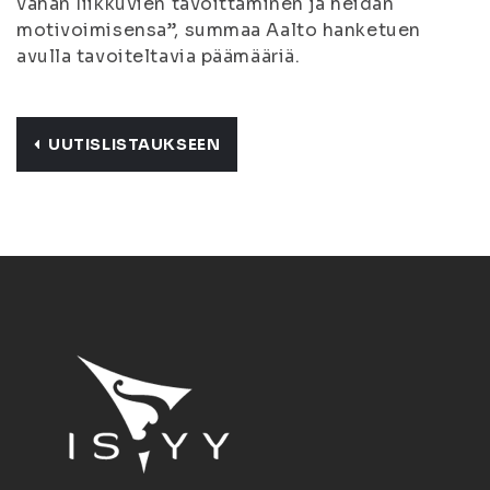
vähän liikkuvien tavoittaminen ja heidän
motivoimisensa”, summaa Aalto hanketuen
avulla tavoiteltavia päämääriä.
UUTISLISTAUKSEEN