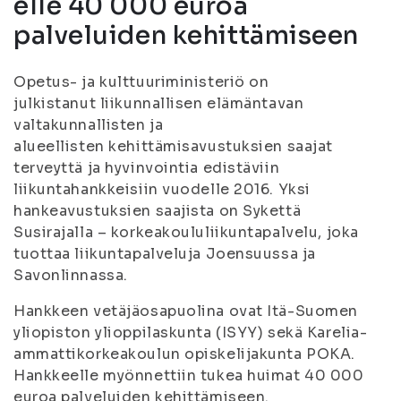
elle 40 000 euroa
palveluiden kehittämiseen
Opetus- ja kulttuuriministeriö on
julkistanut liikunnallisen elämäntavan
valtakunnallisten ja
alueellisten kehittämisavustuksien saajat
terveyttä ja hyvinvointia edistäviin
liikuntahankkeisiin vuodelle 2016. Yksi
hankeavustuksien saajista on Sykettä
Susirajalla – korkeakoululiikuntapalvelu, joka
tuottaa liikuntapalveluja Joensuussa ja
Savonlinnassa.
Hankkeen vetäjäosapuolina ovat Itä-Suomen
yliopiston ylioppilaskunta (ISYY) sekä Karelia-
ammattikorkeakoulun opiskelijakunta POKA.
Hankkeelle myönnettiin tukea huimat 40 000
euroa palveluiden kehittämiseen.