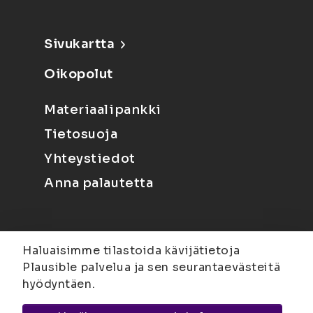
Sivukartta
Oikopolut
Materiaalipankki
Tietosuoja
Yhteystiedot
Anna palautetta
Haluaisimme tilastoida kävijätietoja
Plausible palvelua ja sen seurantaevästeitä
hyödyntäen.
Joensuu
Suvantokatu 6, 80100 Joensuu |
Kuopio
Yliopistonranta 15, PL 1627, 70211