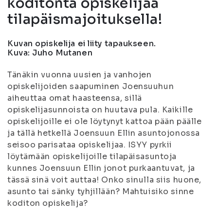
koditonta opiskelijaa
tilapäismajoituksella!
Kuvan opiskelija ei liity tapaukseen.
Kuva: Juho Mutanen
Tänäkin vuonna uusien ja vanhojen
opiskelijoiden saapuminen Joensuuhun
aiheuttaa omat haasteensa, sillä
opiskelijasunnoista on huutava pula. Kaikille
opiskelijoille ei ole löytynyt kattoa pään päälle
ja tällä hetkellä Joensuun Ellin asuntojonossa
seisoo parisataa opiskelijaa. ISYY pyrkii
löytämään opiskelijoille tilapäisasuntoja
kunnes Joensuun Ellin jonot purkaantuvat, ja
tässä sinä voit auttaa! Onko sinulla siis huone,
asunto tai sänky tyhjillään? Mahtuisiko sinne
koditon opiskelija?