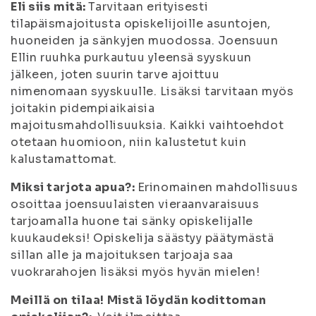
Eli siis mitä:
Tarvitaan erityisesti
tilapäismajoitusta opiskelijoille asuntojen,
huoneiden ja sänkyjen muodossa. Joensuun
Ellin ruuhka purkautuu yleensä syyskuun
jälkeen, joten suurin tarve ajoittuu
nimenomaan syyskuulle. Lisäksi tarvitaan myös
joitakin pidempiaikaisia
majoitusmahdollisuuksia. Kaikki vaihtoehdot
otetaan huomioon, niin kalustetut kuin
kalustamattomat.
Miksi tarjota apua?:
Erinomainen mahdollisuus
osoittaa joensuulaisten vieraanvaraisuus
tarjoamalla huone tai sänky opiskelijalle
kuukaudeksi! Opiskelija säästyy päätymästä
sillan alle ja majoituksen tarjoaja saa
vuokrarahojen lisäksi myös hyvän mielen!
Meillä on tilaa! Mistä löydän kodittoman