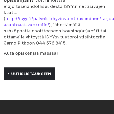
opiskelijan?:
Voit ilmoittaa
majoitusmahdollisuudesta ISYY:n nettisivujen
kautta
(
http://isyy.fi/palvelut/hyvinvointi/asuminen/tarjo
asuntoasi-vuokralle/
), lähettämällä
sähköpostia osoitteeseen housing(at)uef.fi tai
ottamalla yhteyttä ISYY:n tuutorointisihteeriin
Jarno Pitkoon 044 576 8415.
Auta opiskelijaa mäessä!
UUTISLISTAUKSEEN