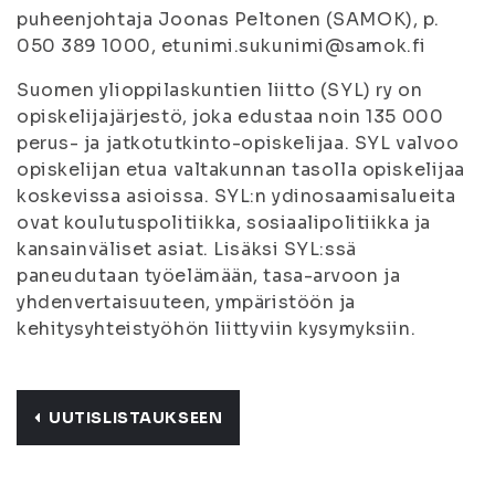
puheenjohtaja Joonas Peltonen (SAMOK), p.
050 389 1000, etunimi.sukunimi@samok.fi
Suomen ylioppilaskuntien liitto (SYL) ry on
opiskelijajärjestö, joka edustaa noin 135 000
perus- ja jatkotutkinto-opiskelijaa. SYL valvoo
opiskelijan etua valtakunnan tasolla opiskelijaa
koskevissa asioissa. SYL:n ydinosaamisalueita
ovat koulutuspolitiikka, sosiaalipolitiikka ja
kansainväliset asiat. Lisäksi SYL:ssä
paneudutaan työelämään, tasa-arvoon ja
yhdenvertaisuuteen, ympäristöön ja
kehitysyhteistyöhön liittyviin kysymyksiin.
UUTISLISTAUKSEEN