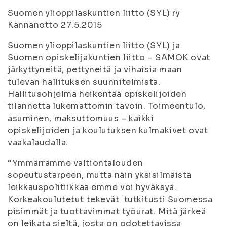
Suomen ylioppilaskuntien liitto (SYL) ry
Kannanotto 27.5.2015
Suomen ylioppilaskuntien liitto (SYL) ja
Suomen opiskelijakuntien liitto – SAMOK ovat
järkyttyneitä, pettyneitä ja vihaisia maan
tulevan hallituksen suunnitelmista.
Hallitusohjelma heikentää opiskelijoiden
tilannetta lukemattomin tavoin. Toimeentulo,
asuminen, maksuttomuus – kaikki
opiskelijoiden ja koulutuksen kulmakivet ovat
vaakalaudalla.
“Ymmärrämme valtiontalouden
sopeutustarpeen, mutta näin yksisilmäistä
leikkauspolitiikkaa emme voi hyväksyä.
Korkeakoulutetut tekevät tutkitusti Suomessa
pisimmät ja tuottavimmat työurat. Mitä järkeä
on leikata sieltä, josta on odotettavissa