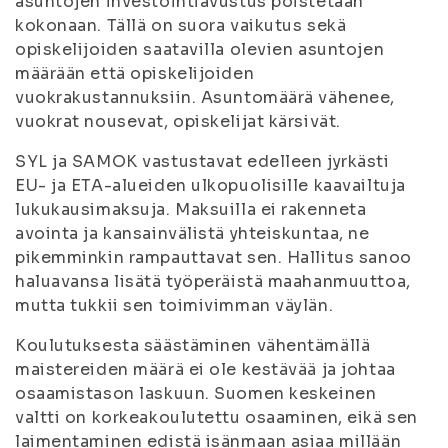
asuntojen investointiavustus poistetaan
kokonaan. Tällä on suora vaikutus sekä
opiskelijoiden saatavilla olevien asuntojen
määrään että opiskelijoiden
vuokrakustannuksiin. Asuntomäärä vähenee,
vuokrat nousevat, opiskelijat kärsivät.
SYL ja SAMOK vastustavat edelleen jyrkästi
EU- ja ETA-alueiden ulkopuolisille kaavailtuja
lukukausimaksuja. Maksuilla ei rakenneta
avointa ja kansainvälistä yhteiskuntaa, ne
pikemminkin rampauttavat sen. Hallitus sanoo
haluavansa lisätä työperäistä maahanmuuttoa,
mutta tukkii sen toimivimman väylän.
Koulutuksesta säästäminen vähentämällä
maistereiden määrä ei ole kestävää ja johtaa
osaamistason laskuun. Suomen keskeinen
valtti on korkeakoulutettu osaaminen, eikä sen
laimentaminen edistä isänmaan asiaa millään