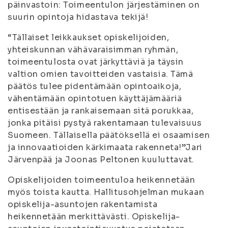
päinvastoin: Toimeentulon järjestäminen on
suurin opintoja hidastava tekijä!
“Tällaiset leikkaukset opiskelijoiden,
yhteiskunnan vähävaraisimman ryhmän,
toimeentulosta ovat järkyttäviä ja täysin
valtion omien tavoitteiden vastaisia. Tämä
päätös tulee pidentämään opintoaikoja,
vähentämään opintotuen käyttäjämääriä
entisestään ja rankaisemaan sitä porukkaa,
jonka pitäisi pystyä rakentamaan tulevaisuus
Suomeen. Tällaisella päätöksellä ei osaamisen
ja innovaatioiden kärkimaata rakenneta!”Jari
Järvenpää ja Joonas Peltonen kuuluttavat.
Opiskelijoiden toimeentuloa heikennetään
myös toista kautta. Hallitusohjelman mukaan
opiskelija-asuntojen rakentamista
heikennetään merkittävästi. Opiskelija-