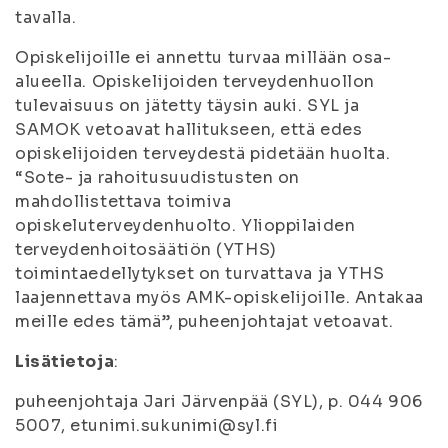
tavalla.
Opiskelijoille ei annettu turvaa millään osa-
alueella. Opiskelijoiden terveydenhuollon
tulevaisuus on jätetty täysin auki. SYL ja
SAMOK vetoavat hallitukseen, että edes
opiskelijoiden terveydestä pidetään huolta.
“Sote- ja rahoitusuudistusten on
mahdollistettava toimiva
opiskeluterveydenhuolto. Ylioppilaiden
terveydenhoitosäätiön (YTHS)
toimintaedellytykset on turvattava ja YTHS
laajennettava myös AMK-opiskelijoille. Antakaa
meille edes tämä”, puheenjohtajat vetoavat.
Lisätietoja
:
puheenjohtaja Jari Järvenpää (SYL), p. 044 906
5007, etunimi.sukunimi@syl.fi