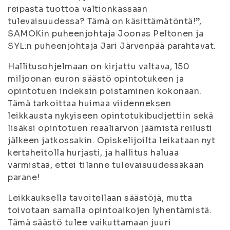
reipasta tuottoa valtionkassaan
tulevaisuudessa? Tämä on käsittämätöntä!”,
SAMOKin puheenjohtaja Joonas Peltonen ja
SYL:n puheenjohtaja Jari Järvenpää parahtavat.
Hallitusohjelmaan on kirjattu valtava, 150
miljoonan euron säästö opintotukeen ja
opintotuen indeksin poistaminen kokonaan.
Tämä tarkoittaa huimaa viidenneksen
leikkausta nykyiseen opintotukibudjettiin sekä
lisäksi opintotuen reaaliarvon jäämistä reilusti
jälkeen jatkossakin. Opiskelijoilta leikataan nyt
kertaheitolla hurjasti, ja hallitus haluaa
varmistaa, ettei tilanne tulevaisuudessakaan
parane!
Leikkauksella tavoitellaan säästöjä, mutta
toivotaan samalla opintoaikojen lyhentämistä.
Tämä säästö tulee vaikuttamaan juuri