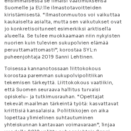
ensimmäisessä se ilmaisi vaatimuksensa
Suomelle ja EU:lle ilmastotavoitteiden
kiristämisestä. “Ilmastonmuutos voi vaikuttaa
kaukaiselta asialta, mutta sen vaikutukset ovat
jo konkretisoituneet esimerkiksi arktisella
alueella. Se tulee muokkaamaan niin nykyisten
nuorien kuin tulevien sukupolvien elämää
peruuttamattomasti”, korostaa SYL:n
puheenjohtaja 2019 Sanni Lehtinen.
Toisessa kannanotossaan liittokokous
korostaa paremman sukupolvipolitiikan
tekemisen tärkeyttä. Liittokokous vaatiikin,
että Suomen seuraava hallitus turvaisi
opiskelu- ja tutkimusrauhan. “Opettajat
tekevät maailman tärkeintä työtä: kasvattavat
kriittisiä kansalaisia. Poliitikkojen on aika
lopettaa ylimielinen suhtautuminen
yhteiskunnan kantavaan voimavaraan”, linjaa