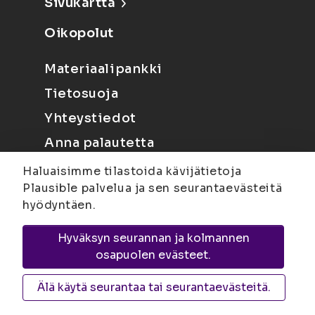
Sivukartta
Oikopolut
Materiaalipankki
Tietosuoja
Yhteystiedot
Anna palautetta
Haluaisimme tilastoida kävijätietoja
Plausible palvelua ja sen seurantaevästeitä
hyödyntäen.
Hyväksyn seurannan ja kolmannen
Joensuu
Suvantokatu 6, 80100 Joensuu |
osapuolen evästeet.
Kuopio
Yliopistonranta 15, PL 1627, 70211
Kuopio
Älä käytä seurantaa tai seurantaevästeitä.