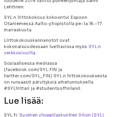
vuodelle 2019 valittu puheenjohtaja Sanni
Lehtinen.
SYL:n liittokokous kokoontui Espoon
Otaniemessä Aalto-yliopistolla pe–la 16.–17.
marraskuuta.
Liittokokouskannanotot ovat
kokonaisuudessaan luettavissa myös
SYL:n
verkkosivuilta
.
Sosiaalisessa mediassa
(facebook.com/SYL.FIN ja
twitter.com/SYL_FIN) SYL:n liittokokouksesta
on runsaasti päivityksiä aihetunnuksella
#SYLliittari ja #studentsoffinland.
Lue lisää:
SYL.fi:
Suomen ylioppilaskuntien liiton (SYL)