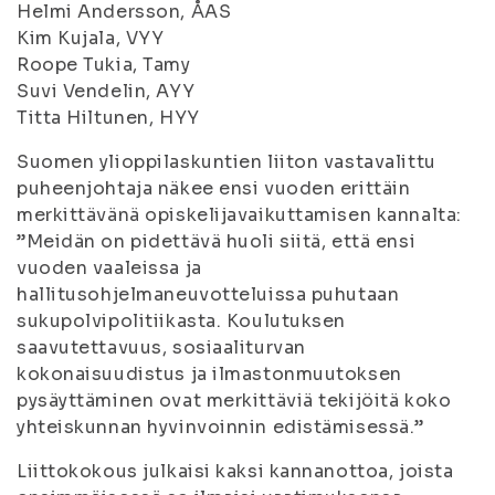
Helmi Andersson, ÅAS
Kim Kujala, VYY
Roope Tukia, Tamy
Suvi Vendelin, AYY
Titta Hiltunen, HYY
Suomen ylioppilaskuntien liiton vastavalittu
puheenjohtaja näkee ensi vuoden erittäin
merkittävänä opiskelijavaikuttamisen kannalta:
”Meidän on pidettävä huoli siitä, että ensi
vuoden vaaleissa ja
hallitusohjelmaneuvotteluissa puhutaan
sukupolvipolitiikasta. Koulutuksen
saavutettavuus, sosiaaliturvan
kokonaisuudistus ja ilmastonmuutoksen
pysäyttäminen ovat merkittäviä tekijöitä koko
yhteiskunnan hyvinvoinnin edistämisessä.”
Liittokokous julkaisi kaksi kannanottoa, joista