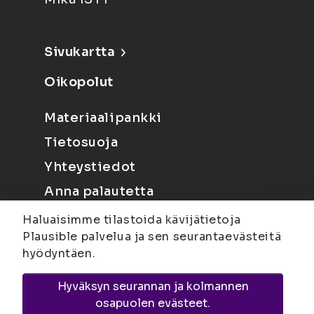
Sivukartta
Oikopolut
Materiaalipankki
Tietosuoja
Yhteystiedot
Anna palautetta
Haluaisimme tilastoida kävijätietoja
Plausible palvelua ja sen seurantaevästeitä
hyödyntäen.
Hyväksyn seurannan ja kolmannen
Joensuu
Suvantokatu 6, 80100 Joensuu |
osapuolen evästeet.