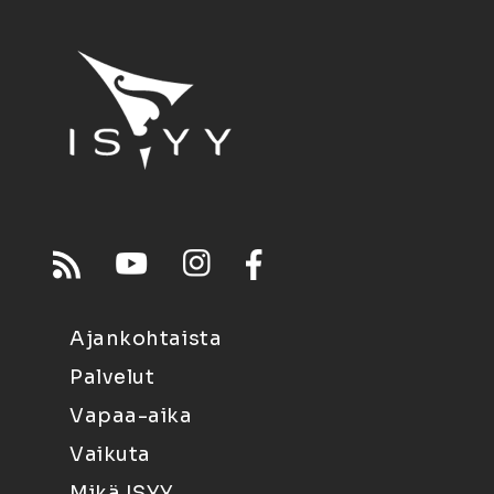
Ajankohtaista
Palvelut
Vapaa-aika
Vaikuta
Mikä ISYY